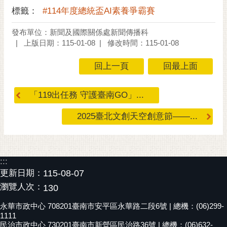
標籤：
#114年度總統盃AI素養爭霸賽
黃
偉
發布單位：新聞及國際關係處新聞傳播科
哲
上版日期：115-01-08
修改時間：115-01-08
螢
回上一頁
回最上面
光
花
泉
「119出任務 守護臺南GO」...
桐
2025臺北文創天空創意節——...
花
祭
網
:::
站
更新日期：
115-08-07
導
瀏覽人次：
130
覽
永華市政中心 708201臺南市安平區永華路二段6號 | 總機：(06)299-
訂
1111
民治市政中心 730201臺南市新營區民治路36號 | 總機：(06)632-
閱