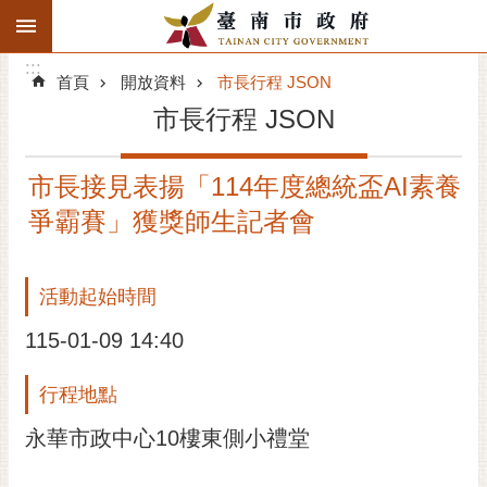
:::
搜
:::
跳到主要內容區塊
尋
:::
進
首頁
開放資料
市長行程 JSON
階
市長行程 JSON
搜
尋
市長接見表揚「114年度總統盃AI素養
精彩府城
爭霸賽」獲獎師生記者會
市府動態
活動起始時間
市府團隊
115-01-09 14:40
主題服務
行程地點
市政資訊
永華市政中心10樓東側小禮堂
市民互動