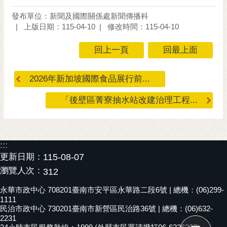
黃
發布單位：新聞及國際關係處新聞傳播科
偉
上版日期：115-04-10
修改時間：115-04-10
哲
回上一頁
回最上面
螢
光
2026年新加坡國際食品展行前...
花
泉
「後壁區菁寮抽水站改建治理工程...
桐
花
祭
:::
更新日期：
115-08-07
網
瀏覽人次：
站
312
導
永華市政中心 708201臺南市安平區永華路二段6號 | 總機：(06)299-
覽
1111
民治市政中心 730201臺南市新營區民治路36號 | 總機：(06)632-
訂
2231
閱