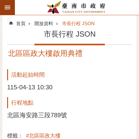
:::
搜
:::
跳到主要內容區塊
尋
:::
進
首頁
開放資料
市長行程 JSON
階
市長行程 JSON
搜
尋
北區區政大樓啟用典禮
精彩府城
市府動態
活動起始時間
市府團隊
115-04-13 10:30
主題服務
行程地點
北區海安路三段789號
市政資訊
市民互動
標籤：
#北區區政大樓