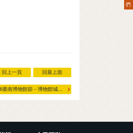
們
回上一頁
回最上面
26臺南博物館節－博物館城...