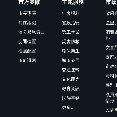
市府團隊
主題服務
市政
市長專區
社會福利
政府
局處組織
警政治安
區里
洽公服務窗口
勞工就業
消費
料
交通位置
災害防救
文宣
樓層配置
環保衛生
臺南
市府識別
城市發展
市政
交通運輸
資料
文化觀光
性別
教育資訊
議員
民族事務
情形
更多...
民間