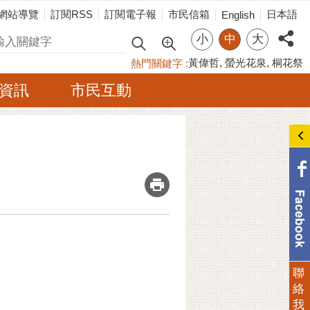
網站導覽
訂閱RSS
訂閱電子報
市民信箱
日本語
English
小
中
大
尋
黃偉哲
螢光花泉
桐花祭
熱門關鍵字
資訊
市民互動
_
聯
絡
我