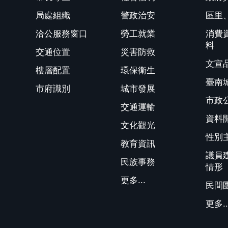
局處組織
警政治安
區里
洽公服務窗口
勞工就業
消費
料
交通位置
災害防救
文宣
樓層配置
環保衛生
臺南
市府識別
城市發展
市政
交通運輸
資料
文化觀光
性別
教育資訊
議員
民族事務
情形
更多...
民間
更多..