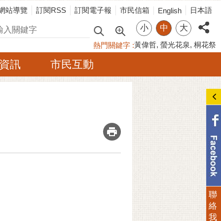
網站導覽
訂閱RSS
訂閱電子報
市民信箱
日本語
English
小
中
大
尋
黃偉哲
螢光花泉
桐花祭
熱門關鍵字
資訊
市民互動
_
聯
絡
我