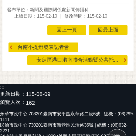
黃
發布單位：新聞及國際關係處新聞傳播科
偉
上版日期：115-02-10
修改時間：115-02-10
哲
回上一頁
回最上面
螢
光
台南小提燈發表記者會
花
泉
安定區港口港南聯合活動暨公共托...
桐
花
祭
:::
更新日期：
115-08-09
網
瀏覽人次：
站
162
導
永華市政中心 708201臺南市安平區永華路二段6號 | 總機：(06)299-
覽
1111
民治市政中心 730201臺南市新營區民治路36號 | 總機：(06)632-
訂
2231
閱