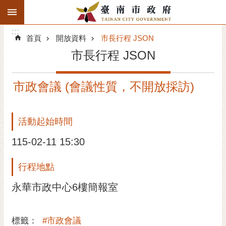
:::
搜
:::
跳到主要內容區塊
尋
:::
進
首頁
開放資料
市長行程 JSON
階
市長行程 JSON
搜
尋
市政會議 (會議性質，不開放採訪)
精彩府城
市府動態
活動起始時間
市府團隊
115-02-11 15:30
主題服務
行程地點
永華市政中心6樓簡報室
市政資訊
市民互動
標籤：
#市政會議