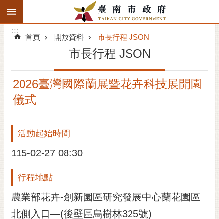
:::
搜
:::
跳到主要內容區塊
尋
:::
進
首頁
開放資料
市長行程 JSON
階
市長行程 JSON
搜
尋
2026臺灣國際蘭展暨花卉科技展開園
精彩府城
儀式
市府動態
活動起始時間
市府團隊
115-02-27 08:30
主題服務
行程地點
市政資訊
農業部花卉-創新園區研究發展中心蘭花園區
市民互動
北側入口—(後壁區烏樹林325號)