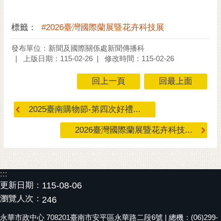
黃
偉
標籤：
#2026臺灣國際蘭展暨花卉科技展
哲
發布單位：新聞及國際關係處新聞傳播科
螢
上版日期：115-02-26
修改時間：115-02-26
光
花
回上一頁
回最上面
泉
桐
2025臺南購物節-第四次好禮...
花
2026臺灣國際蘭展暨花卉科技...
祭
網
站
:::
導
更新日期：
115-08-06
覽
瀏覽人次：
246
訂
永華市政中心 708201臺南市安平區永華路二段6號 | 總機：(06)299-
閱