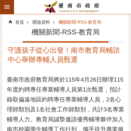
:::
搜
:::
跳到主要內容區塊
尋
:::
進
首頁
開放資料
機關新聞-RSS-教育局
階
機關新聞-RSS-教育局
搜
尋
守護孩子從心出發！南市教育局輔諮
精彩府城
中心舉辦專輔人員甄選
市府動態
臺南市政府教育局將於115年4月26日辦理115
市府團隊
年度約聘專任專業輔導人員第1次甄選，預計
主題服務
錄取偏遠地區約聘專任專業輔導人員，2名心
市政資訊
理師類別及1名社會工作師類別，共計3名專業
輔導人力。教育局誠摯邀請優秀輔導夥伴加入
市民互動
南市校園學生輔導工作行列，攜手提升專業服