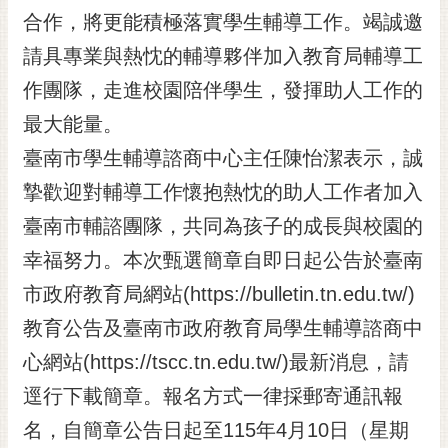
RSS
合作，將更能積極落實學生輔導工作。竭誠邀
請具專業與熱忱的輔導夥伴加入教育局輔導工
訂
閱
作團隊，走進校園陪伴學生，發揮助人工作的
電
最大能量。
子
報
臺南市學生輔導諮商中心主任陳怡潔表示，誠
市
摯歡迎對輔導工作懷抱熱忱的助人工作者加入
民
臺南市輔諮團隊，共同為孩子的成長與校園的
信
幸福努力。本次甄選簡章自即日起公告於臺南
箱
市政府教育局網站(https://bulletin.tn.edu.tw/)
English
教育公告及臺南市政府教育局學生輔導諮商中
日
本
心網站(https://tscc.tn.edu.tw/)最新消息，請
語
逕行下載簡章。報名方式一律採郵寄通訊報
名，自簡章公告日起至115年4月10日（星期
隱