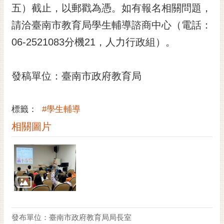
私
五）截止，以郵戳為憑。如有報名相關問題，
權
請洽臺南市教育局學生輔導諮商中心（電話：
及
安
06-2521083分機21，人力行政組）。
全
政
策
發稿單位：臺南市政府教育局
網
站
標籤：
#學生輔導
資
料
相關圖片
開
放
宣
告
市
府
交
發布單位：臺南市政府教育局局長室