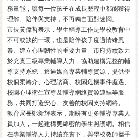
黃
務量能，讓每一位孩子在成長歷程中都能獲得
偉
理解、陪伴與支持，不再獨自面對迷惘。
哲
市長黃偉哲表示，學生輔導工作是學校教育中
螢
不可或缺的一環，也是陪伴孩子度過情緒風
光
花
暴、建立心理韌性的重要力量。市府持續致力
泉
於充實三級專業輔導人力，協助建構完整的輔
桐
導支持系統，透過媒合專業輔導資源，提供學
花
校個案轉介、心理諮商、校園危機事件處遇、
祭
校園心理衛生宣導及輔導網絡資源連結等服
網
務，共同打造安心、友善的校園支持網絡。
站
導
教育局長鄭新輝表示，期盼有更多輔導專業人
覽
員加入，一起建構更綿密的學生照護網。相信
訂
在專業輔導人力持續充實下，與學校教師攜手
閱