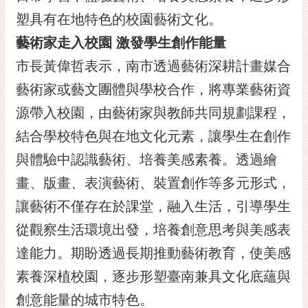
黃
塑具有在地特色的校園藝術文化。
偉
藝術家走入校園 激發學生創作能量
哲
市長黃偉哲表示，南市透過藝術深耕計畫媒合
螢
藝術家或藝文團體與學校合作，將專業藝術資
光
花
源帶入校園，由藝術家與教師共同規劃課程，
泉
結合學校特色與在地文化元素，讓學生在創作
桐
與體驗中認識藝術、培養美感素養。透過繪
花
畫、版畫、表演藝術、裝置創作等多元形式，
祭
讓藝術不僅存在於課堂，融入生活，引導學生
網
從觀察生活環境出發，培養創意思考與美感表
站
導
達能力。期盼透過長期推動藝術教育，使美感
覽
素養深植校園，逐步形塑臺南兼具文化底蘊與
訂
創意能量的城市特色。
閱