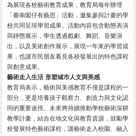
私
為展現各校藝術教育成果，教育局每年辦理
權
「臺南囡仔有藝思」活動，邀集參與計畫的學
及
安
校共同呈現學習成果。活動內容包含動態表演
全
與靜態展示，學生透過戲劇、舞蹈、音樂演
政
策
出，以及美術創作展示，展現一年來的學習成
網
果，也讓市民朋友看見各校發展出的特色課程
站
與創意成果。
資
料
藝術走入生活 形塑城市人文與美感
開
教育局表示，藝術與美感教育不僅是課程的一
放
宣
部分，更是培養孩子觀察力、創造力與文化認
告
同的重要途徑。未來將持續推動學校藝術深耕
市
教學計畫，結合在地文化與教育資源，鼓勵學
府
校發展特色藝術課程，讓藝術走入校園、融入
交