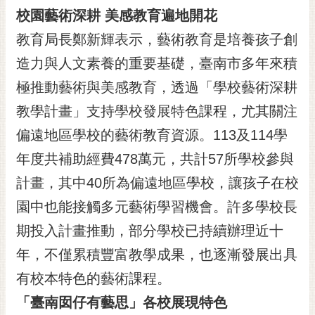
RSS
校園藝術深耕 美感教育遍地開花
教育局長鄭新輝表示，藝術教育是培養孩子創
訂
閱
造力與人文素養的重要基礎，臺南市多年來積
電
極推動藝術與美感教育，透過「學校藝術深耕
子
報
教學計畫」支持學校發展特色課程，尤其關注
市
偏遠地區學校的藝術教育資源。113及114學
民
年度共補助經費478萬元，共計57所學校參與
信
計畫，其中40所為偏遠地區學校，讓孩子在校
箱
園中也能接觸多元藝術學習機會。許多學校長
English
期投入計畫推動，部分學校已持續辦理近十
日
本
年，不僅累積豐富教學成果，也逐漸發展出具
語
有校本特色的藝術課程。
「臺南囡仔有藝思」各校展現特色
隱