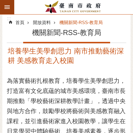
:::
搜
:::
跳到主要內容區塊
尋
:::
進
首頁
開放資料
機關新聞-RSS-教育局
階
機關新聞-RSS-教育局
搜
尋
培養學生美學創思力 南市推動藝術深
精彩府城
耕 美感教育走入校園
市府動態
為落實藝術扎根教育，培養學生美學創思力，
市府團隊
打造富有文化底蘊的城市美感環境，臺南市長
主題服務
期推動「學校藝術深耕教學計畫」，透過中央
市政資訊
與地方合作，鼓勵學校將藝術與美感教育融入
課程，並引進藝術家進入校園教學，讓學生在
市民互動
日常學習中體驗藝術、培養美感素養，逐步形