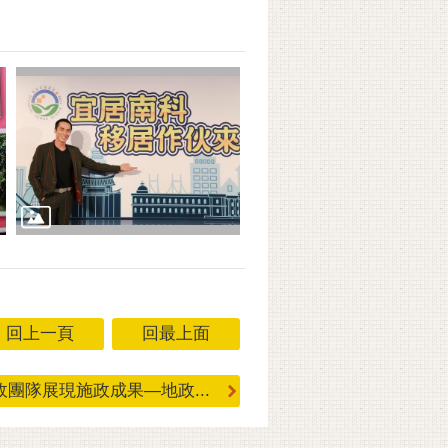
回上一頁
回最上面
團隊展現施政成果—地政...