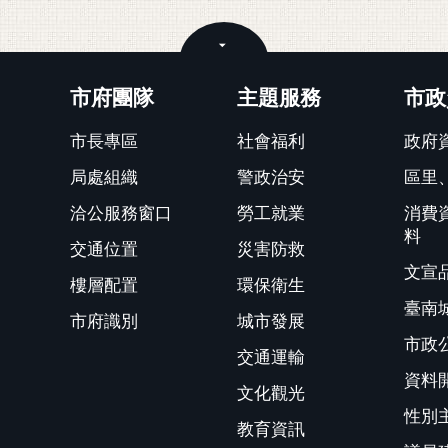
關閉
市府團隊
主題服務
市政
市長專區
社會福利
政府
局處組織
警政治安
區里
洽公服務窗口
勞工就業
消費
料
交通位置
災害防救
文宣
樓層配置
環保衛生
臺南
市府識別
城市發展
市政
交通運輸
資料
文化觀光
性別
教育資訊