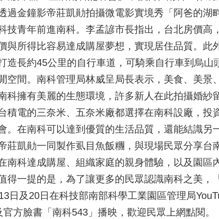
透過金鐘影帝莊凱勛拍攝微電影實境秀「阿爸的湖
科技青年前進南科。李孟諺市長指出，台北房價高
價與所得比容易達成購屋夢想，實現居住品質。此
打造長約45公里的自行車道，可騎乘自行車到烏山
閒空間。南科管理局林威呈局長表示，美食、美景
南科擁有美麗的生態環境，許多新人在此拍攝婚紗
台積電的三奈米、五奈米廠都選擇在南科設廠，投
會。在南科可以達到優質的生活品質，還能結識另
帝莊凱勛一同製作虱目魚飯糰，與現場民眾分享台
在南科達成購屋、組織家庭的親身體驗，以及園區
值得一提的是，為了讓更多的民眾認識南科之美，
3日及20日在科技部南部科學工業園區管理局YouT
HWG5y 以及官方臉書「南科543」播映，歡迎民眾上網點閱。