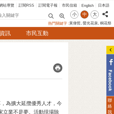
網站導覽
訂閱RSS
訂閱電子報
市民信箱
日本語
English
小
中
大
尋
黃偉哲
螢光花泉
桐花祭
熱門關鍵字
資訊
市民互動
_
聯
落，為擴大延攬優秀人才，今
絡
成家立業不是夢。活動現場除
我