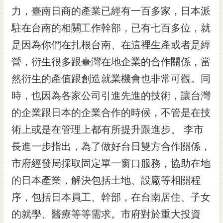
RSS
力，臺南日商的產業已經有一百多家，日本派
駐在台南的相關工作幹部，已有七百多位，就
訂
閱
是因為你們在扎根台南、在這裡生產或者是經
電
營，衍生很多跟臺灣在地企業的合作關係，當
子
報
然衍生的產值跟創造就業機會也非常可觀。同
市
時，也因為各家公司引進先進的技術，讓台灣
民
的企業跟日本的企業合作的時候，不管是在技
信
術上或是在管理上都有所提升跟進步。 李市
箱
長進一步指出，為了做好台日雙方合作關係，
English
市府經發局採取固定單一窗口服務，協助在地
日
本
的日本產業，解決包括土地、設廠等相關程
語
序，包括日本員工、幹部，在台南居住、子女
的就學、醫療等等需求。市府對於重大投資
隱