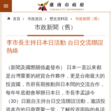
:::
搜
:::
跳到主要內容區塊
尋
:::
進
首頁
市政資訊
歷史資料區
市政新聞（舊）
階
市政新聞（舊）
搜
尋
李市長主持日本日活動 台日交流聯誼
精彩府城
熱絡
市府動態
（新聞及國際關係處發布） 日本一直以來都
市府團隊
是台灣重要的經貿合作夥伴，更是台南最大的
主題服務
投資國，市府長期推動與日本間的交流合作，
市政資訊
每年年底都會舉辦日本日，市長李孟諺今
（30）日親自主持台日交流聯誼活動，邀請投
市民互動
資本市的日商齊聚一堂，了解投資面臨的各項