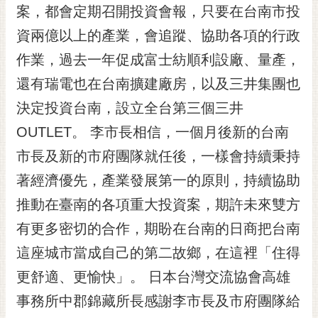
私
案，都會定期召開投資會報，只要在台南市投
權
資兩億以上的產業，會追蹤、協助各項的行政
及
安
作業，過去一年促成富士紡順利設廠、量產，
全
還有瑞電也在台南擴建廠房，以及三井集團也
政
策
決定投資台南，設立全台第三個三井
網
OUTLET。 李市長相信，一個月後新的台南
站
市長及新的市府團隊就任後，一樣會持續秉持
資
料
著經濟優先，產業發展第一的原則，持續協助
開
推動在臺南的各項重大投資案，期許未來雙方
放
宣
有更多密切的合作，期盼在台南的日商把台南
告
這座城市當成自己的第二故鄉，在這裡「住得
市
更舒適、更愉快」。 日本台灣交流協會高雄
府
事務所中郡錦藏所長感謝李市長及市府團隊給
交