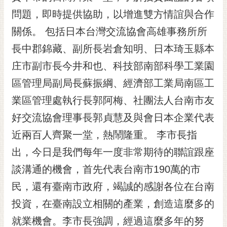
黃
問題，即時提供協助，以增進雙方情誼與合作
偉
關係。 包括日本台灣交流協會高雄事務所所
哲
長中郡錦藏、副所長岩倉知明、日本琦玉縣本
螢
庄市副市長今井和也、科技部南部科學工業園
光
花
區管理局副局長蘇振綱、經濟部工業局南區工
泉
業區管理處執行長郭阿梅、社團法人台南市友
桐
好交流協會理事長郭貞慧及與會日本企業代表
花
近兩百人齊聚一堂，熱鬧隆重。 李市長指
祭
出，今日是我們每年一度非常期待的聯誼跟座
網
談溝通的機會，首先代表台南市190萬的市
站
導
民，還有臺南市政府，竭誠的感謝各位在台南
覽
投資，在臺南設立相關的產業，創造這麼多的
訂
就業機會。李市長強調，經過這麼多年的努
閱