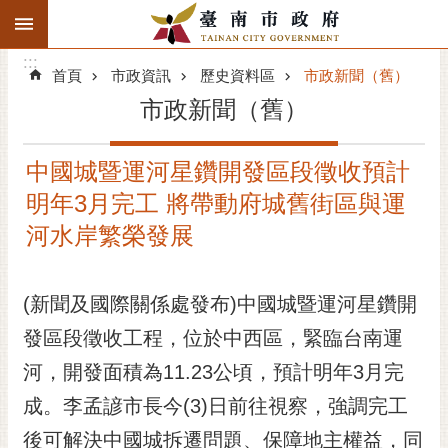
:::
搜
:::
跳到主要內容區塊
尋
:::
進
首頁
市政資訊
歷史資料區
市政新聞（舊）
階
市政新聞（舊）
搜
尋
中國城暨運河星鑽開發區段徵收預計
精彩府城
明年3月完工 將帶動府城舊街區與運
市府動態
河水岸繁榮發展
市府團隊
(新聞及國際關係處發布)中國城暨運河星鑽開
主題服務
發區段徵收工程，位於中西區，緊臨台南運
河，開發面積為11.23公頃，預計明年3月完
市政資訊
成。李孟諺市長今(3)日前往視察，強調完工
市民互動
後可解決中國城拆遷問題、保障地主權益，同