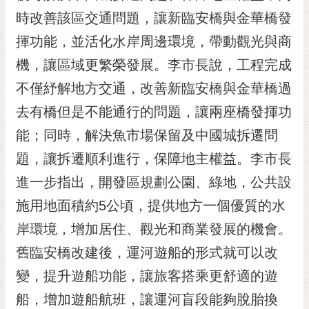
時改善該區交通問題，讓新臨安橋與金華橋發
黃
偉
揮功能，並活化水岸周邊環境，帶動觀光與商
哲
機，讓區域更繁榮發展。李市長說，工程完成
螢
不僅紓解地方交通，改善新臨安橋與金華橋過
光
花
去有橋但是不能通行的問題，讓兩座橋發揮功
泉
能；同時，解決魚市場保留及中國城拆遷問
桐
題，讓拆遷順利進行，保障地主權益。李市長
花
進一步指出，開發區規劃公園、綠地，公共設
祭
施用地面積約5公頃，提供地方一個優質的水
網
岸環境，增加居住、觀光和商業發展的機會。
站
導
舊臨安橋改建後，運河遊船的形式就可以改
覽
變，提升遊船功能，讓旅客搭乘更舒適的遊
訂
船，增加遊船航班，讓運河盲段能夠脫胎換
閱