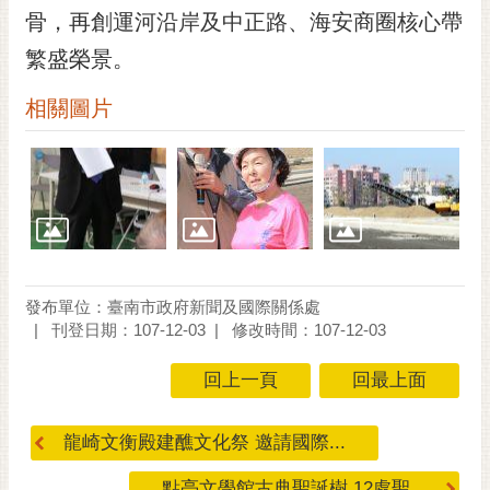
骨，再創運河沿岸及中正路、海安商圈核心帶
RSS
繁盛榮景。
訂
閱
相關圖片
電
子
報
市
民
信
箱
發布單位：臺南市政府新聞及國際關係處
English
刊登日期：107-12-03
修改時間：107-12-03
日
回上一頁
回最上面
本
語
龍崎文衡殿建醮文化祭 邀請國際...
隱
點亮文學館古典聖誕樹 12處聖...