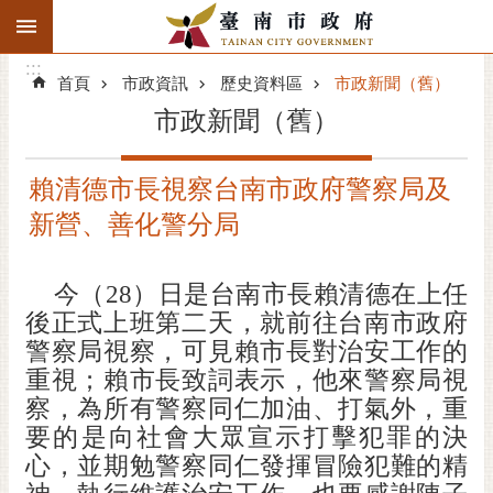
:::
搜
:::
跳到主要內容區塊
尋
:::
進
首頁
市政資訊
歷史資料區
市政新聞（舊）
階
市政新聞（舊）
搜
尋
賴清德市長視察台南市政府警察局及
精彩府城
新營、善化警分局
市府動態
今（
28
）日是台南市長賴清德在上任
市府團隊
後正式上班第二天，就前往台南市政府
警察局視察，可見賴市長對治安工作的
主題服務
重視；賴市長致詞表示，他來警察局視
察，為所有警察同仁加油、打氣外，重
市政資訊
要的是向社會大眾宣示打擊犯罪的決
市民互動
心，並期勉警察同仁發揮冒險犯難的精