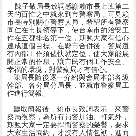
陳子敬局長致詞感謝賴市長上班第二
RSS
天的百忙之中就來到市警察局，可見賴
訂
市長特別關心警察人員，希望所有警察
閱
同仁在市長領導下，使台南市的治安工
電
作在五都排名第一位，期勉大家有信心
子
達成這個目標。在縣市合併後，警局還
報
有內部工作須儘快就定位，使大家能展
市
開正常的作息，讓市民有個工作安全、
民
幸福的環境，對警察局才有信心。
信
陳局長隨後逐一介紹與會局本部各級
箱
幹部、各分局分局長，並就市警察局工
English
作進行簡報。
日
聽取簡報後，賴市長致詞表示，來警
本
語
察局視察，為所有員警加油、打氣外，
期勉大家一定要捍衛警察的榮譽，要求
隱
大家生活簡約，才沒有人情包袱，進而