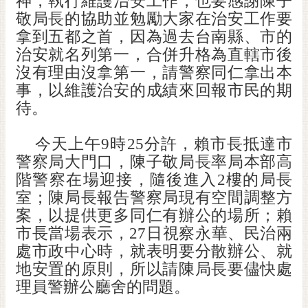
神，執行維護治安工作，也要感謝陳子
敬局長的協助並勉勵大家在治安工作要
黃
偉
拿到五都之首，因為過去台南縣、市的
哲
治安就名列第一，合併升格為直轄市後
沒有理由沒拿第一，請警察同仁拿出本
螢
事，以維護治安的成績來回報市民的期
光
待。
花
泉
今天上午
9
時
25
分許，賴市長抵達市
桐
警察局大門口，陳子敬局長率局本部高
花
階警察在場迎接，隨後進入
2
樓的局長
祭
室；陳局長報告警察局現有空間調整方
案，以提供更多同仁有辦公的場所；賴
網
市長當場表示，
27
日視察永華、民治兩
站
導
處市政中心時，就表明要分散辦公、就
覽
地安置的原則，所以請陳局長要儘快處
理員警辦公廳舍的問題。
訂
閱