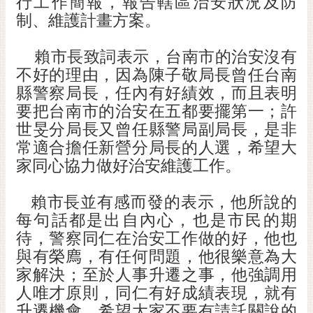
行工作簡報，報告轄區治安狀況及防
制、維護計畫方案。
賴市長致詞表示，台南市的治安沒有
不好的理由，因為陳子敬局長曾任台南
縣警察局長，任內有好績效，而且表明
要把台南市的治安在五都要擺第一；許
世旻分局長又曾任縣警局副局長，是非
常適合擔任新營分局長的人選，希望大
家同心協力做好治安維護工作。
賴市長並有感而發的表示，他所說的
每句話都是出自內心，也是市民的期
待，警察同仁在治安工作做的好，他也
與有榮廌，有任何問題，他很樂意為大
家解決；至於人事升遷之事，他強調用
人唯才原則，同仁有好成績表現，就有
升遷機會，希望大家不要有請託關說的