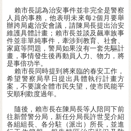
通
位
賴市長認為治安事件並非完全是警察
置
人員的事務，他表明未來每
2
個月要舉
辦跨局處治安會議，請陳局長提出治安
維護具體計畫；賴市長並談及飆車族事
件並非單純事件，牽涉到教育、社會、
家庭等問題，警局如果沒有一套先驅計
畫，事情發生後再動員人力、物力，將
是事倍功半。
賴市長同時提到將來臨的春安工作，
希望警察局早日提出具體執行計畫方
案，不要讓全體市民失望，使市民能平
安順利歡度過年。
隨後，賴市長在陳局長等人陪同下前
往新營警分局，新任分局長許世旻介紹
各組組長、各分駐（派出）所長，並進