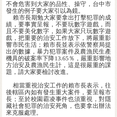
私
不會危害到大家的品性、操守，台中市
權
發生的例子要大家引以為鏡。
及
賴市長期勉大家要拿出打擊犯罪的成
安
績，要事實呈報，不要玩數字遊戲，而
全
且不要美化數字，如果大家只玩數字遊
政
策
戲，把重要的治安工作放下，將嚴重影
響市民生活；賴市長並表示依警察局提
網
出的數據，暴力犯罪案件及農漁民生產
站
機具的破案率下降
13.65
％，嚴重影響地
資
方治安及農漁民生計，這是很嚴重的課
料
題，請大家要檢討改進。
開
放
宣
相當重視治安工作的賴市長表示，往
告
後轄區內如有發生重大案件，要呈報市
長；至於校園霸凌事件也須重視，對隱
市
藏社會犯罪的治安死角，也要拿出辦法
府
來克服處理。
交