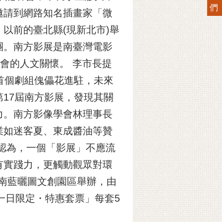
們
邀請到網路知名插畫家「微
以前的臺北縣(現新北市)舉
團。南方影展是南臺灣電影
會的人文關懷。 李市長提
首個劇組傀儡花進駐，未來
17屆南方影展，發現其關
力。南方影像學會林理事長
業如迷客夏、東成醬油等贊
認為，一個「影展」不應流
有實踐力，更觸動觀眾對環
臺南藍曬圖文創園區舉辦，由
一日限定・特惠套票」每套5