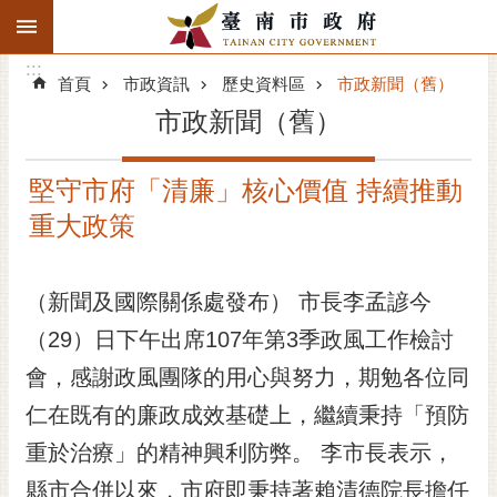
:::
搜
:::
跳到主要內容區塊
尋
:::
進
首頁
市政資訊
歷史資料區
市政新聞（舊）
階
市政新聞（舊）
搜
尋
堅守市府「清廉」核心價值 持續推動
精彩府城
重大政策
市府動態
（新聞及國際關係處發布） 市長李孟諺今
市府團隊
（29）日下午出席107年第3季政風工作檢討
主題服務
會，感謝政風團隊的用心與努力，期勉各位同
市政資訊
仁在既有的廉政成效基礎上，繼續秉持「預防
重於治療」的精神興利防弊。 李市長表示，
市民互動
縣市合併以來，市府即秉持著賴清德院長擔任