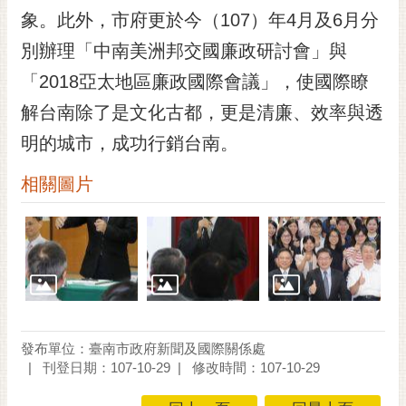
RSS
象。此外，市府更於今（107）年4月及6月分
別辦理「中南美洲邦交國廉政研討會」與
訂
閱
「2018亞太地區廉政國際會議」，使國際瞭
電
解台南除了是文化古都，更是清廉、效率與透
子
報
明的城市，成功行銷台南。
市
相關圖片
民
信
箱
English
日
本
語
發布單位：臺南市政府新聞及國際關係處
刊登日期：107-10-29
修改時間：107-10-29
隱