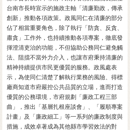
黃
台南市長時宣示的施政主軸「清廉勤政，傳承
偉
創新」推動各項政策。政風同仁在清廉的部分
哲
佔了相當重要角色，除了執行「防貪、反貪、
螢
肅貪」工作外，也持續推動各項專案，徹底發
光
花
揮澄清吏治的功能，不但協助公務同仁避免觸
泉
法、阻擋不當外力介入，也讓市府秉持清廉的
桐
精神持續提供市民更優質的服務。政風處表
花
示，為使同仁清楚了解執行業務的風險、得標
祭
廠商知道市府嚴控公共品質的立場，進而打造
網
優質的公務環境，市府規劃「廉政工程三部
站
導
曲」，推出「基層扎根座談會」、「履順專案
覽
計畫」及「廉政細工」等一系列的廉政制度與
訂
措施，成效卓著成為其他縣市學習效法的對
閱