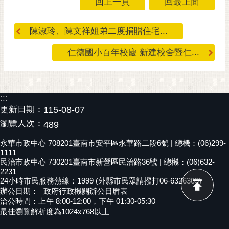
回上一頁
回最上面
私
權
及
陳淑玲、陳文祥姐弟二度捐贈住宅...
安
全
仁德國小百年校慶 新建校舍暨仁...
政
策
網
:::
站
更新日期：
115-08-07
資
瀏覽人次：
489
料
開
永華市政中心 708201臺南市安平區永華路二段6號 | 總機：(06)299-
放
1111
民治市政中心 730201臺南市新營區民治路36號 | 總機：(06)632-
宣
2231
告
24小時市民服務熱線：1999 (外縣市民眾請撥打06-6326303)
辦公日期：
政府行政機關辦公日曆表
市
洽公時間：上午 8:00-12:00，下午 01:30-05:30
府
最佳瀏覽解析度為1024x768以上
交