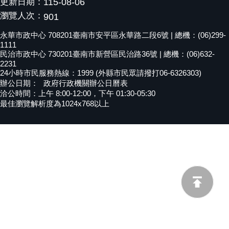
更新日期：
115-08-06
黃
瀏覽人次：
901
偉
永華市政中心 708201臺南市安平區永華路二段6號 | 總機：(06)299-
哲
1111
民治市政中心 730201臺南市新營區民治路36號 | 總機：(06)632-
螢
2231
光
24小時市民服務熱線：1999 (外縣市民眾請撥打06-6326303)
花
辦公日期：
政府行政機關辦公日曆表
泉
洽公時間：上午 8:00-12:00，下午 01:30-05:30
最佳瀏覽解析度為1024x768以上
桐
花
祭
網
站
導
覽
訂
閱