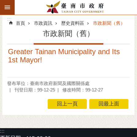
:::
搜
:::
跳到主要內容區塊
尋
:::
進
首頁
市政資訊
歷史資料區
市政新聞（舊）
階
市政新聞（舊）
搜
尋
Greater Tainan Municipality and Its
精彩府城
1st Mayor!
市府動態
市府團隊
發布單位：臺南市政府新聞及國際關係處
刊登日期：99-12-25
修改時間：99-12-27
主題服務
回上一頁
回最上面
市政資訊
市民互動
:::