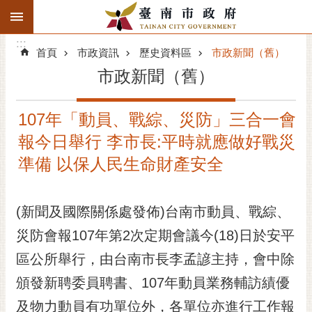
:::
搜
:::
跳到主要內容區塊
尋
:::
進
首頁
市政資訊
歷史資料區
市政新聞（舊）
階
市政新聞（舊）
搜
尋
107年「動員、戰綜、災防」三合一會
精彩府城
報今日舉行 李市長:平時就應做好戰災
市府動態
準備 以保人民生命財產安全
市府團隊
(新聞及國際關係處發佈)台南市動員、戰綜、
主題服務
災防會報107年第2次定期會議今(18)日於安平
區公所舉行，由台南市長李孟諺主持，會中除
市政資訊
頒發新聘委員聘書、107年動員業務輔訪績優
市民互動
及物力動員有功單位外，各單位亦進行工作報