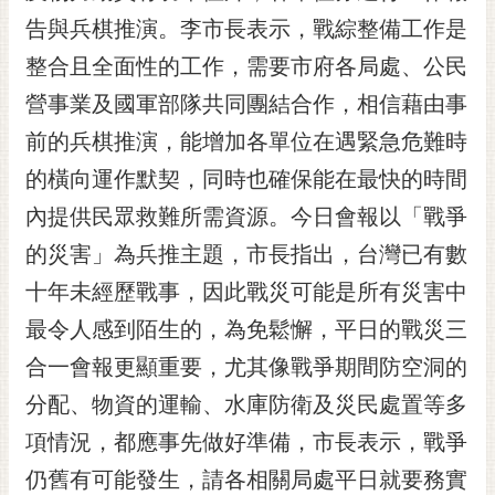
告與兵棋推演。李市長表示，戰綜整備工作是
黃
偉
整合且全面性的工作，需要市府各局處、公民
哲
營事業及國軍部隊共同團結合作，相信藉由事
螢
前的兵棋推演，能增加各單位在遇緊急危難時
光
花
的橫向運作默契，同時也確保能在最快的時間
泉
內提供民眾救難所需資源。今日會報以「戰爭
桐
的災害」為兵推主題，市長指出，台灣已有數
花
十年未經歷戰事，因此戰災可能是所有災害中
祭
最令人感到陌生的，為免鬆懈，平日的戰災三
網
合一會報更顯重要，尤其像戰爭期間防空洞的
站
導
分配、物資的運輸、水庫防衛及災民處置等多
覽
項情況，都應事先做好準備，市長表示，戰爭
訂
仍舊有可能發生，請各相關局處平日就要務實
閱