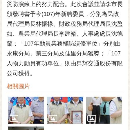
私
災防演練上的努力配合。此次會議並請李市長
權
頒發聘書予今(107)年新聘委員，分別為民政
及
安
局代理局長林振祿、財政稅務局代理局長沈盈
全
如、農業局代理局長李建裕、人事處處長沈德
政
策
蘭；「107年動員業務輔訪績優單位」分別由
網
永康分局、第三分局及佳里分局獲獎；「107
站
人物力動員有功單位」則由昇輝交通股份有限
資
公司獲得。
料
開
相關圖片
放
宣
告
市
府
交