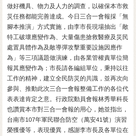
做好機具、物力及人力的調查，以確保本市救
RSS
災任務都能完善達成。今日三合一會報採「無
訂
閱
腳本推演」方式實施，由李市長現場抽出「敵
電
特工破壞應變作為、大量傷患搶救醫療及災民
子
報
處置具體作為及敵導彈攻擊重要設施因應作
為」等三項議題做演練，由各業管權責單位簡
市
民
報其應變作為；市長請各編組單位，秉持以往
信
工作的精神，建立全民防災的共識，並再次向
箱
參與、推動此次三合一會報整備工作的各位代
English
表表達肯定之意。行政院動員會報林秀華科長
日
也讚賞本市對三合一會報的用心，她並指出，
本
語
台南市107年軍民聯合防空（萬安41號）演習
榮獲優等，表現優異，感謝李市長及各單位在
隱