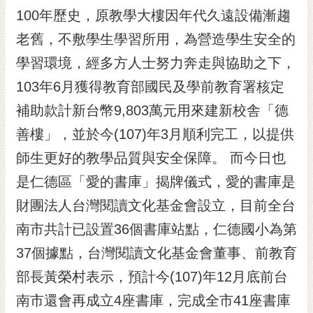
RSS
100年歷史，原教學大樓因年代久遠設備漸趨
老舊，不敷學生學習所用，為營造學生安全的
訂
閱
學習環境，經多方人士努力奔走與協助之下，
電
103年6月獲得教育部國民及學前教育署核定
子
報
補助款計新台幣9,803萬元用來建新校舎「德
市
善樓」，並於今(107)年3月順利完工，以提供
民
師生更好的教學品質與安全保障。 而今日也
信
是仁德區「愛的書庫」揭牌儀式，愛的書庫是
箱
財團法人台灣閱讀文化基金會設立，目前全台
English
南市共計已設置36個書庫站點，仁德國小為第
日
本
37個據點，台灣閱讀文化基金會董事、前教育
語
部長黃榮村表示，預計今(107)年12月底前台
南市還會再成立4座書庫，完成全市41座書庫
隱