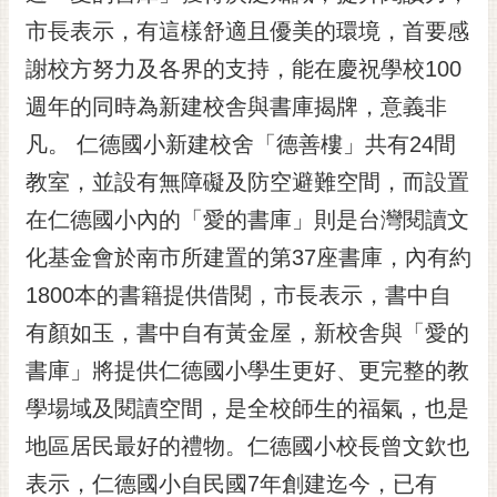
黃
市長表示，有這樣舒適且優美的環境，首要感
偉
謝校方努力及各界的支持，能在慶祝學校100
哲
週年的同時為新建校舎與書庫揭牌，意義非
螢
凡。 仁德國小新建校舍「德善樓」共有24間
光
花
教室，並設有無障礙及防空避難空間，而設置
泉
在仁德國小內的「愛的書庫」則是台灣閱讀文
桐
化基金會於南市所建置的第37座書庫，內有約
花
1800本的書籍提供借閱，市長表示，書中自
祭
有顏如玉，書中自有黃金屋，新校舎與「愛的
網
書庫」將提供仁德國小學生更好、更完整的教
站
導
學場域及閱讀空間，是全校師生的福氣，也是
覽
地區居民最好的禮物。仁德國小校長曾文欽也
訂
表示，仁德國小自民國7年創建迄今，已有
閱