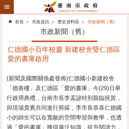
:::
搜
:::
跳到主要內容區塊
尋
:::
進
首頁
市政資訊
歷史資料區
市政新聞（舊）
階
市政新聞（舊）
搜
尋
仁德國小百年校慶 新建校舍暨仁德區
精彩府城
愛的書庫啟用
市府動態
(新聞及國際關係處發佈)仁德國小新建校舍
市府團隊
「德善樓」及仁德區「愛的書庫」今(29)日舉
主題服務
行啟用典禮，台南市長李孟諺特別親臨祝賀，
市政資訊
與現場貴賓共同進行剪綵，李市長恭喜仁德國
小的師生可以在寬敞的空間學習與教學，也透
市民互動
過「愛的書庫」獲得廣泛知識，提升閱讀力，