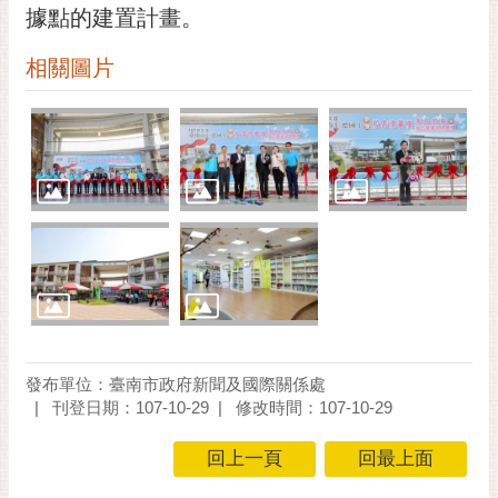
私
據點的建置計畫。
權
及
相關圖片
安
全
政
策
網
站
資
料
開
放
宣
告
發布單位：臺南市政府新聞及國際關係處
刊登日期：107-10-29
修改時間：107-10-29
市
府
回上一頁
回最上面
交