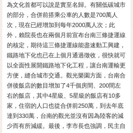
私
為文化首都可以說是實至名歸。有關低碳城市
權
的部分，合併前搭乘公車的人數是700萬人
及
安
次，現在已經增加到每年2000萬人次；此
全
外，賴院長也在兩個月前宣布台南三條捷運線
政
策
的核定，期待這三條捷運線能盡速動工興建，
網
鐵路地下化也已在上個月通過徵收，很快就可
站
以全面性展開鐵路地下化工程，讓台南運輸更
資
料
方便，縫合城市交通。觀光樂園方面，台南合
開
併後飯店的數目增加了4千個房間、200間左
放
宣
右的飯店，其中4星級、5星級的飯店有10多
告
家，住宿的人口也從合併前250萬，到去年底
市
達到330萬，台南的觀光並沒有因為陸客的減
府
少而有所減緩。最後，李市長也強調，民主自
交