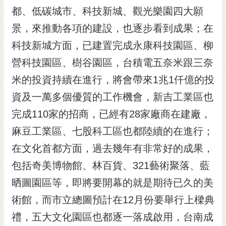
RSS
都、低碳城市、科技新城、觀光樂園四大願
景，來推動各項的建設，也逐步看到成果；在
訂
閱
科技新城方面，已建置完成永康科技園區、柳
電
營科技園區、樹谷園區，台積電五奈米跟三奈
子
報
米的投資持續在進行，將會帶來1兆1仟億的投
市
資及一萬多個優質的工作機會，新吉工業區也
民
完成110家的招商，已經有28家廠商在建廠，
信
麻豆工業區、七股科工區也都陸續的在進行；
箱
在文化首都方面，過去幾年有非常好的成果，
English
包括奇美博物館、林百貨、321藝術聚落、藍
日
本
晒圖園區等，即將要開幕的就是期待已久的美
語
術館，而市立總圖預計在12月份要舉行上樑典
禮，五大文化園區也都逐一落成啟用，台南成
隱