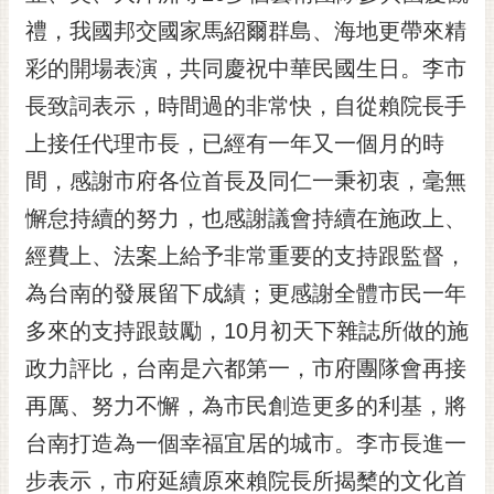
黃
禮，我國邦交國家馬紹爾群島、海地更帶來精
偉
彩的開場表演，共同慶祝中華民國生日。李市
哲
長致詞表示，時間過的非常快，自從賴院長手
螢
上接任代理市長，已經有一年又一個月的時
光
花
間，感謝市府各位首長及同仁一秉初衷，毫無
泉
懈怠持續的努力，也感謝議會持續在施政上、
桐
經費上、法案上給予非常重要的支持跟監督，
花
為台南的發展留下成績；更感謝全體市民一年
祭
多來的支持跟鼓勵，10月初天下雜誌所做的施
網
政力評比，台南是六都第一，市府團隊會再接
站
導
再厲、努力不懈，為市民創造更多的利基，將
覽
台南打造為一個幸福宜居的城市。李市長進一
訂
步表示，市府延續原來賴院長所揭櫫的文化首
閱