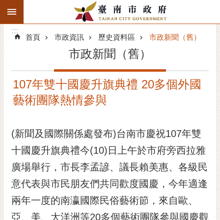
:::
搜
:::
跳到主要內容區塊
尋
:::
進
首頁
市政資訊
歷史資料區
市政新聞（舊）
階
市政新聞（舊）
搜
尋
107年雙十國慶升旗典禮 20多個外國
精彩府城
藝術團隊熱情參與
市府動態
(新聞及國際關係處發布)台南市慶祝107年雙
市府團隊
十國慶升旗典禮今(10)日上午於市府旁西拉雅
主題服務
廣場舉行，市長李孟諺、議長賴美惠、各級民
市政資訊
意代表與市民朋友們共同歡度國慶，今年適逢
兩年一度的南瀛國際民俗藝術節，來自歐、
市民互動
亞、美、大洋洲等20多個藝術團隊參與國慶觀