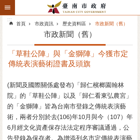
:::
搜
:::
跳到主要內容區塊
尋
:::
進
首頁
市政資訊
歷史資料區
市政新聞（舊）
階
市政新聞（舊）
搜
尋
「草鞋公陣」與「金獅陣」今獲市定
精彩府城
傳統表演藝術證書及頭旗
市府動態
(新聞及國際關係處發布)「歸仁檳榔園翰林
市府團隊
院」的「草鞋公陣」以及「歸仁看東弘農宮」
主題服務
的「金獅陣」皆為台南市登錄之傳統表演藝
市政資訊
術，兩者分別於去(106)年10月與今（107）年
6月經文化資產保存法法定程序審議通過，公
市民互動
告登錄為保存者。為增添列名市定傳統表演藝