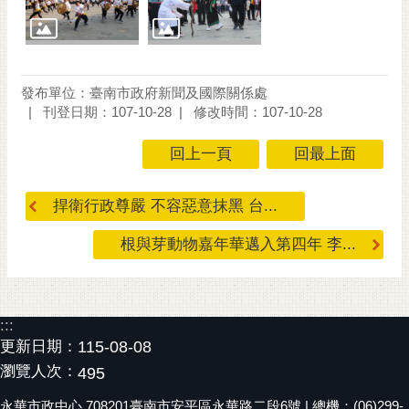
通
位
置
發布單位：臺南市政府新聞及國際關係處
刊登日期：107-10-28
修改時間：107-10-28
回上一頁
回最上面
捍衛行政尊嚴 不容惡意抹黑 台...
根與芽動物嘉年華邁入第四年 李...
:::
更新日期：
115-08-08
瀏覽人次：
495
永華市政中心 708201臺南市安平區永華路二段6號 | 總機：(06)299-