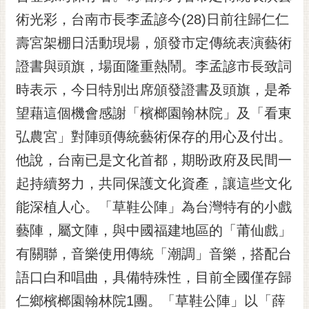
黃
術光彩，台南市長李孟諺今(28)日前往歸仁仁
偉
壽宮架棚日活動現場，頒發市定傳統表演藝術
哲
證書與頭旗，場面隆重熱鬧。李孟諺市長致詞
螢
時表示，今日特別出席頒發證書及頭旗，是希
光
花
望藉這個機會感謝「檳榔園翰林院」及「看東
泉
弘農宮」對陣頭傳統藝術保存的用心及付出。
桐
他說，台南已是文化首都，期盼政府及民間一
花
起持續努力，共同保護文化資產，讓這些文化
祭
能深植人心。「草鞋公陣」為台灣特有的小戲
網
藝陣，屬文陣，與中國福建地區的「莆仙戲」
站
導
有關聯，音樂使用傳統「潮調」音樂，搭配台
覽
語口白和唱曲，具備特殊性，目前全國僅存歸
訂
仁鄉檳榔園翰林院1團。「草鞋公陣」以「薛
閱