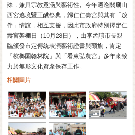
私
殊，兼具宗教意涵與藝術性。今年適逢關廟山
權
西宮遶境暨王醮祭典，歸仁仁壽宮與其有「放
及
安
伴」情誼，相互支援，因此市政府特別擇定仁
全
壽宮架棚日（10月28日），由李孟諺市長親
政
策
臨頒發市定傳統表演藝術證書與頭旗，肯定
網
「檳榔園翰林院」與「看東弘農宮」多年來致
站
力於無形文化資產保存工作。
資
料
相關圖片
開
放
宣
告
市
府
交