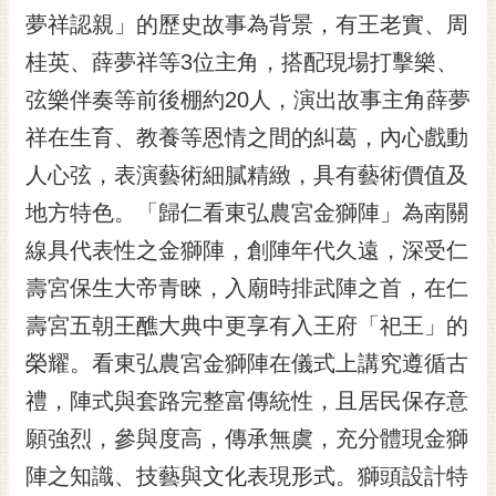
RSS
夢祥認親」的歷史故事為背景，有王老實、周
桂英、薛夢祥等3位主角，搭配現場打擊樂、
訂
閱
弦樂伴奏等前後棚約20人，演出故事主角薛夢
電
祥在生育、教養等恩情之間的糾葛，內心戲動
子
報
人心弦，表演藝術細膩精緻，具有藝術價值及
市
地方特色。「歸仁看東弘農宮金獅陣」為南關
民
線具代表性之金獅陣，創陣年代久遠，深受仁
信
壽宮保生大帝青睞，入廟時排武陣之首，在仁
箱
壽宮五朝王醮大典中更享有入王府「祀王」的
English
榮耀。看東弘農宮金獅陣在儀式上講究遵循古
日
本
禮，陣式與套路完整富傳統性，且居民保存意
語
願強烈，參與度高，傳承無虞，充分體現金獅
陣之知識、技藝與文化表現形式。獅頭設計特
隱