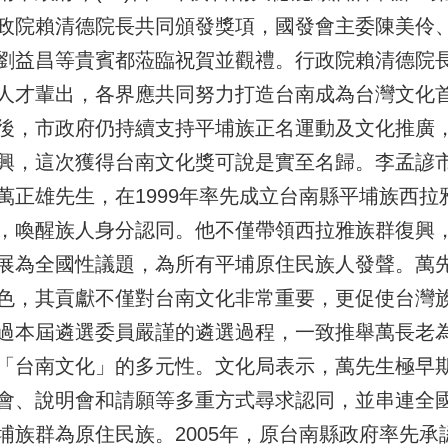
政院賴清德院長共同頒發獎項，國發會主委陳美伶
劉益昌等貴賓都蒞臨祝賀並觀禮。行政院賴清德院
人才輩出，各界應共同努力打造台南成為台灣文化
後，市政府仍持續支持平埔族正名運動及文化推廣
興，這次獲得台南文化獎可說是實至名歸。李孟諺
萬正雄先生，在1999年率先成立台南縣平埔族西拉
，喚醒族人身分認同。他不僅帶領西拉雅族群復興
展為全國性議題，為所有平埔原住民族人發聲。萬
色，其貢獻不僅對台南文化非常重要，更促使台灣
過本屆遴選委員嚴謹的遴選過程，一致推舉萬長老
「台南文化」的多元性。文化局表示，萬先生極早
會、說明會和請願等多重方式尋求認同，並串連全
埔族群為原住民族。2005年，原台南縣政府率先承