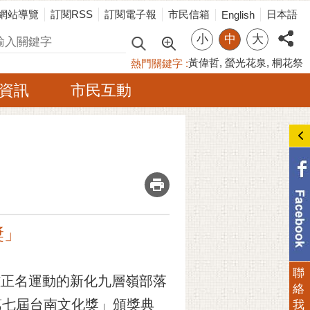
網站導覽
訂閱RSS
訂閱電子報
市民信箱
日本語
English
小
中
大
尋
黃偉哲
螢光花泉
桐花祭
熱門關鍵字
資訊
市民互動
_
獎」
聯
雅正名運動的新化九層嶺部落
絡
第七屆台南文化獎」頒獎典
我