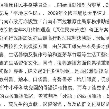
拉雅原住民事務委員會」，開始推動體制內變革，20
記為「平地原住民」。2009年全國平埔族大串連走
台南市政府亦設置「台南市西拉雅原住民事務推動
政院於去年8月終於通過《原住民身分法》修正草
分的行政訴訟案亦由最高行政法院判決勝訴，發回
在西拉雅文化復振方面，由於萬正雄先生本身多才
簍、生活器物及製作弓箭和蓋茅草竹屋等生活工藝
族的生活習俗文化。同時，復興族語方面也累積重要成
初探》專書，建立起3千多個詞彙，是西拉雅語復
教科書、繪本、口袋書、有聲書等，培訓師資，促使西
0所中小學和幼兒園的母語課程推廣。而為了讓更多
唱的西拉雅語歌謠。曾被判為「死語」的西拉雅語，
」。萬先生的貢獻，影響深遠，兼及族群文化及民