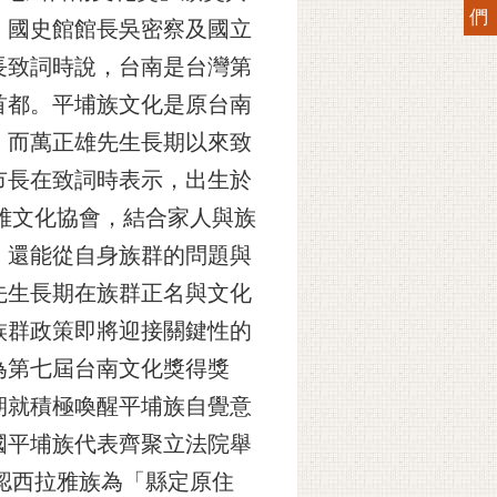
們
、國史館館長吳密察及國立
長致詞時說，台南是台灣第
首都。平埔族文化是原台南
，而萬正雄先生長期以來致
市長在致詞時表示，出生於
雅文化協會，結合家人與族
，還能從自身族群的問題與
先生長期在族群正名與文化
族群政策即將迎接關鍵性的
為第七屆台南文化獎得獎
期就積極喚醒平埔族自覺意
國平埔族代表齊聚立法院舉
認西拉雅族為「縣定原住