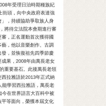
08年受理日治時期種族紀
上街頭，向中央政府表達強
會」，持續協助爭取族人身
案，將待立法院本會期進行審
更審，正名運動首次獲得國
多藝，他以音樂創作、古調
出發，並恢復祖先四季節慶
果，2008年由萬長老女
育的重要基石。此後萬長老領
拉雅語於2013年正式納
人能學習西拉雅語，萬長老
如今在世界語言大百科中被
族平等面向，榮獲本屆文化