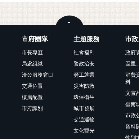
關閉
市府團隊
主題服務
市政
市長專區
社會福利
政府
局處組織
警政治安
區里
洽公服務窗口
勞工就業
消費
料
交通位置
災害防救
文宣
樓層配置
環保衛生
臺南
市府識別
城市發展
市政
交通運輸
資料
文化觀光
性別