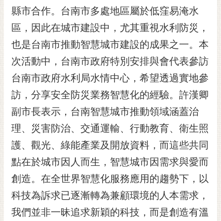
RSS
縣市合作。台南市多處地區屬於低窪易淹水
區，因此在城市建設中，尤其重視水利防災，
訂
閱
也是台南市推動智慧城市建設的成果之一。本
電
次活動中，台南市政府特別安排與會代表參訪
子
報
台南市政府水利局水情中心，希望透過實地參
市
訪，分享安全防災業務智慧化的經驗。許漢卿
民
副市長表示，台南智慧城市推動領域涵蓋治
信
理、災害防治、交通運輸、行動教育、衛生照
箱
護、觀光、綠能產業及開放資料，而這些共同
English
點在於城市因人而生，智慧城市因需求與愛而
日
本
創造。在全世界智慧化服務應用的趨勢下，以
語
科技為訴求已逐漸轉為兼顧環境的人本需求，
我們並非一昧追求新穎的科技，而是創造有溫
隱