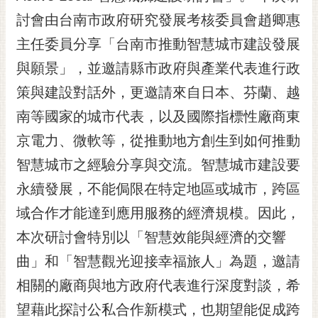
黃
討會由台南市政府研究發展考核委員會趙卿惠
偉
主任委員分享「台南市推動智慧城市建設發展
哲
與願景」，並邀請縣市政府與產業代表進行政
螢
策與建設對話外，更邀請來自日本、芬蘭、越
光
花
南等國家的城市代表，以及國際指標性廠商東
泉
京電力、微軟等，從推動地方創生到如何推動
桐
智慧城市之經驗分享與交流。智慧城市建設要
花
永續發展，不能侷限在特定地區或城市，跨區
祭
域合作才能達到應用服務的經濟規模。因此，
網
本次研討會特別以「智慧效能與經濟的交響
站
導
曲」和「智慧觀光迎接幸福旅人」為題，邀請
覽
相關的廠商與地方政府代表進行深度對談，希
訂
望藉此探討公私合作新模式，也期望能促成跨
閱