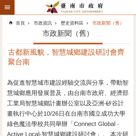
:::
搜
:::
跳到主要內容區塊
尋
:::
進
首頁
市政資訊
歷史資料區
市政新聞（舊）
階
市政新聞（舊）
搜
尋
古都新風貌，智慧城鄉建設研討會齊
精彩府城
聚台南
市府動態
為促進智慧城市建設經驗交流與分享，帶動智
市府團隊
慧城鄉應用發展普及，由台南市政府、經濟部
主題服務
工業局智慧城鄉計畫辦公室以及亞洲‧矽谷計
市政資訊
畫執行中心於10/26日在台南市國立成功大學
綠色魔法學校共同舉辦「Connect Global ‧
市民互動
Active Local-智慧城鄉建設研討會」。 本次研