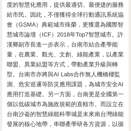
私
度的智慧化應用，提供最適切、最便捷的服務
權
給市民。因此，不僅獲得全球行動通訊系統協
及
安
會（GSMA）典範城市殊榮，更獲選為國際智
全
慧城市論壇（ICF）2018年Top7智慧城市。許
政
策
漢卿副市長進一步表示，台南市結合產學能
網
量，在農業、觀光、文創、綠能產業，以產業
站
聯盟、異業結盟等方式，帶動產業升級與轉
資
料
型。台南市亦將與AI Labs合作無人機橋樑監
開
測、危安巡邏等防災應用課題，為城市安全AI
放
宣
應用打造基礎。另一方面，台南更是全國第一
告
個以低碳城市為施政規範的直轄市。而設立在
市
台南沙崙的智慧綠能科學城是未來南台灣綠能
府
發展的核心地帶，串聯產學研各方資源，以循
交