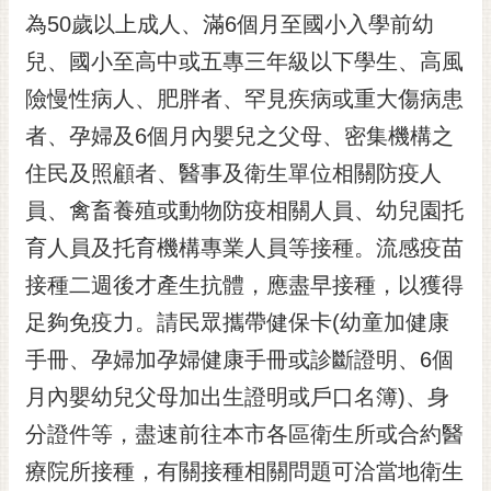
RSS
為50歲以上成人、滿6個月至國小入學前幼
兒、國小至高中或五專三年級以下學生、高風
訂
閱
險慢性病人、肥胖者、罕見疾病或重大傷病患
電
者、孕婦及6個月內嬰兒之父母、密集機構之
子
報
住民及照顧者、醫事及衛生單位相關防疫人
市
員、禽畜養殖或動物防疫相關人員、幼兒園托
民
育人員及托育機構專業人員等接種。流感疫苗
信
接種二週後才產生抗體，應盡早接種，以獲得
箱
足夠免疫力。請民眾攜帶健保卡(幼童加健康
English
手冊、孕婦加孕婦健康手冊或診斷證明、6個
日
本
月內嬰幼兒父母加出生證明或戶口名簿)、身
語
分證件等，盡速前往本市各區衛生所或合約醫
療院所接種，有關接種相關問題可洽當地衛生
隱