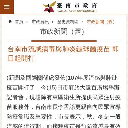
:::
搜
:::
跳到主要內容區塊
尋
:::
進
首頁
市政資訊
歷史資料區
市政新聞（舊）
階
市政新聞（舊）
搜
尋
台南市流感病毒與肺炎鏈球菌疫苗 即
精彩府城
日起開打
市府動態
(新聞及國際關係處發佈)107年度流感與肺鏈
市府團隊
疫苗開打了，今(15)日市府於大遠百廣場舉辦
主題服務
記者會，現場除有東區衛生所提供民眾注射疫
市政資訊
苗服務外，台南市長李孟諺更親自向民眾宣導
防疫常識及重要性，市長表示，秋、冬是一般
市民互動
流感的流行期，而接種疫苗是預防流感最有效