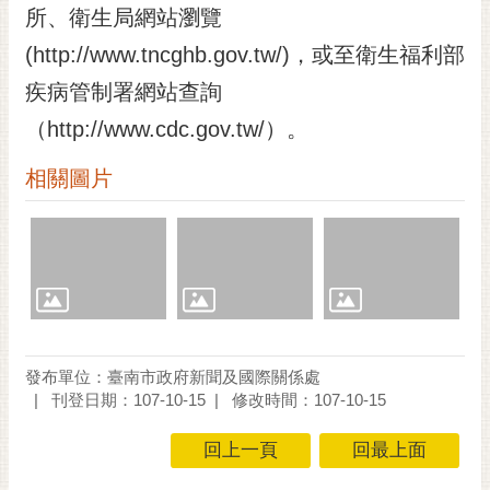
私
所、衛生局網站瀏覽
權
(http://www.tncghb.gov.tw/)，或至衛生福利部
及
安
疾病管制署網站查詢
全
（http://www.cdc.gov.tw/）。
政
策
相關圖片
網
站
資
料
開
放
宣
告
發布單位：臺南市政府新聞及國際關係處
刊登日期：107-10-15
修改時間：107-10-15
市
府
回上一頁
回最上面
交