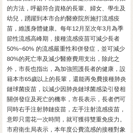
黃
的方法，呼籲符合資格的長輩、婦女、學生及
偉
幼兒，踴躍到本市合約醫療院所施打流感疫
哲
苗，維護身體健康。每年12月至次年3月為季
螢
節性流感高峰期，接種流感疫苗可減少長者
光
花
50%~60% 的流感嚴重性和併發症，並可減少
泉
80%的死亡率及減少醫療費用支出，除此之
桐
外，市長也指出，為加強照護長者的健康，設
花
籍本市65歲以上的長輩，還能再免費接種肺炎
祭
鏈球菌疫苗，以減少因肺炎鏈球菌感染引發相
網
關併發症及死亡的機率，市長表示，長者們可
站
導
同時右手注射肺鏈疫苗，左手注射流感疫苗，
覽
意即只需花一次時間，就可獲得雙重免疫力。
訂
市府衛生局表示，本年度公費流感的接種對象
閱