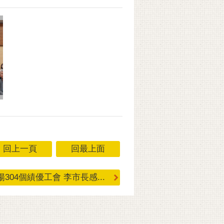
回上一頁
回最上面
揚304個績優工會 李市長感...