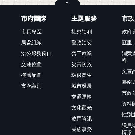
關閉
市府團隊
主題服務
市政
市長專區
社會福利
政府
局處組織
警政治安
區里
洽公服務窗口
勞工就業
消費
料
交通位置
災害防救
文宣
樓層配置
環保衛生
臺南
市府識別
城市發展
市政
交通運輸
資料
文化觀光
性別
教育資訊
議員
民族事務
情形