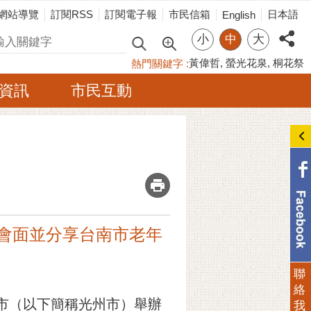
網站導覽
訂閱RSS
訂閱電子報
市民信箱
日本語
English
小
中
大
尋
黃偉哲
螢光花泉
桐花祭
熱門關鍵字
資訊
市民互動
_
長會面並分享台南市老年
聯
絡
域市（以下簡稱光州市）舉辦
我