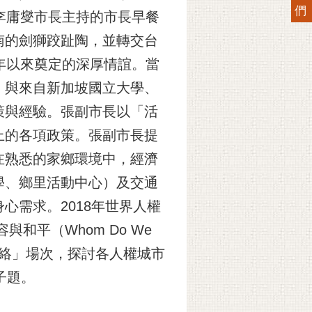
們
李庸燮市長主持的市長早餐
南的劍獅跤趾陶，並轉交台
年以來奠定的深厚情誼。當
，與來自新加坡國立大學、
策與經驗。張副市長以「活
上的各項政策。張副市長提
在熟悉的家鄉環境中，經濟
學、鄉里活動中心）及交通
需求。2018年世界人權
和平（Whom Do We
亞洲人權城市網絡」場次，探討各人權城市
子題。