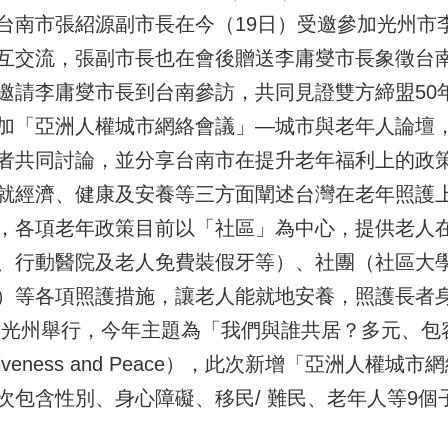
台南市張紹源副市長在今（19日）受邀參加光州市
互交流，張副市長也在會後贈送李庸燮市長象徵台
邀請李庸燮市長到台南參訪，共同見證雙方締盟50
加「亞洲人權城市網絡會議」—城市與老年人論壇
者共同討論，並分享台南市在提升老年福利上的政
就經濟、健康及安養等三方面闡述台灣在老年照護
，各項老年政策目前以「社區」為中心，提供老人
、行動醫院及老人免費裝假牙等）、社團（社區大
）等各項照護措施，讓老人能就地安養，照護長者身心
1於光州舉行，今年主題為「我們與誰共居？多元、包容與
ity, inclusiveness and Peace），此次新增「
次包含性別、身心障礙、移民/ 難民、老年人等9個