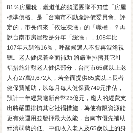
RSS
81％房屋稅，難道他的競選團隊不知道「房屋
標準價格」是「台南市不動產評價委員會」評
訂
閱
定的，市長何來「依法凍漲」的「職權」？再
電
說台南市房屋稅是分年「緩漲」，108年比
子
報
107年只調漲16％，呼籲候選人不要再混淆視
市
聽。老人健保若全面補助 將嚴重排擠其它社
民
褔措施針對老人健保部分，台南市65歲以上老
信
箱
人有27萬9,672人，若全面提供65歲以上長者
健保費補助，以每月每人健保費749元推估，
English
預計一年經費逾新台幣25億元，龐大的經費支
日
本
出將嚴重排擠其它社褔措施，為使有限資源能
語
更有效運用並發揮最大效能，台南市優先補助
隱
經濟弱勢的低、中低收入老人及65歲以上的身