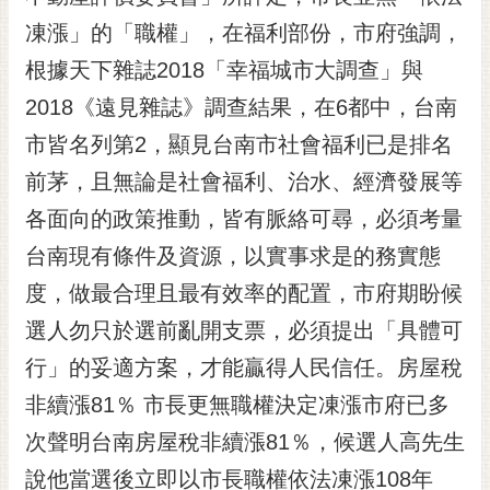
黃
凍漲」的「職權」，在福利部份，市府強調，
偉
根據天下雜誌2018「幸福城市大調查」與
哲
2018《遠見雜誌》調查結果，在6都中，台南
螢
市皆名列第2，顯見台南市社會福利已是排名
光
花
前茅，且無論是社會福利、治水、經濟發展等
泉
各面向的政策推動，皆有脈絡可尋，必須考量
桐
台南現有條件及資源，以實事求是的務實態
花
度，做最合理且最有效率的配置，市府期盼候
祭
選人勿只於選前亂開支票，必須提出「具體可
網
行」的妥適方案，才能贏得人民信任。房屋稅
站
導
非續漲81％ 市長更無職權決定凍漲市府已多
覽
次聲明台南房屋稅非續漲81％，候選人高先生
訂
說他當選後立即以市長職權依法凍漲108年
閱