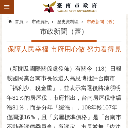
:::
搜
:::
跳到主要內容區塊
尋
:::
進
首頁
市政資訊
歷史資料區
市政新聞（舊）
階
市政新聞（舊）
搜
尋
保障人民幸福 市府用心做 努力看得見
精彩府城
市府動態
（新聞及國際關係處發佈）有關今（13）日報
載國民黨台南巿長候選人高思博批評台南市
市府團隊
「福利少、稅金重」，並表示當選後將凍漲明
主題服務
年81％的房屋稅，市府指出，台南房屋稅非續
市政資訊
漲81％，而是分年「緩漲」，108年較107年
僅調漲16％，且「房屋標準價格」是「台南市
市民互動
不動產評價委員會」所評定，市長並無「依法