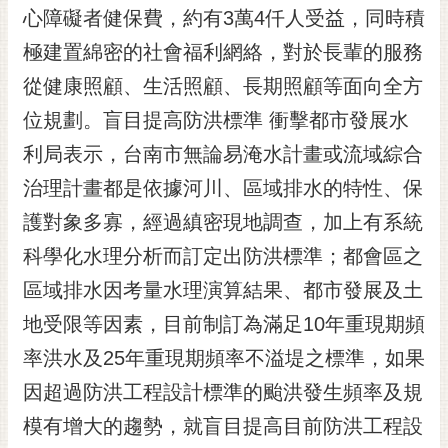
私
心障礙者健保費，約有3萬4仟人受益，同時積
權
及
極建置綿密的社會福利網絡，對於長輩的服務
安
從健康照顧、生活照顧、長期照顧等面向全方
全
位規劃。盲目提高防洪標準 衝擊都市發展水
政
策
利局表示，台南市無論易淹水計畫或流域綜合
網
治理計畫都是依據河川、區域排水的特性、保
站
護對象多寡，經過縝密現地調查，加上有系統
資
料
科學化水理分析而訂定出防洪標準；都會區之
開
區域排水因考量水理演算結果、都市發展及土
放
宣
地受限等因素，目前制訂為滿足10年重現期頻
告
率洪水及25年重現期頻率不溢堤之標準，如果
市
因超過防洪工程設計標準的颱洪發生頻率及規
府
模有增大的趨勢，就盲目提高目前防洪工程設
交