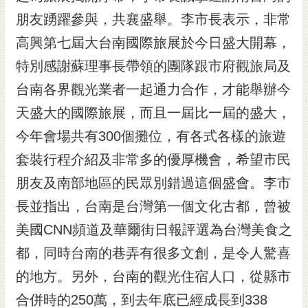
黃
朋友踴躍參與，共襄盛舉。李市長表示，非常
偉
高興第七屆大台南國際旅展於今日盛大開幕，
哲
特別感謝蘇理事長帶領的團隊跟市府觀旅局及
螢
台南各界觀光業者一起通力合作，才能舉辦今
光
花
天盛大的國際旅展，而且一屆比一屆的盛大，
泉
今年會場共有300個攤位，有各式各樣的旅遊
桐
套裝行程介紹及非常多的優厚機會，希望市民
花
朋友及南部地區的民眾別錯過這個盛會。李市
祭
長並指出，台南是台灣第一個文化古都，曾被
網
美國CNN頻道及華爾街日報評選為台灣美食之
站
導
都，同時台南的巷弄有很多文創，是令人驚喜
覽
的地方。另外，台南的觀光住宿人口，從縣市
訂
合併時的250萬，到去年底已經成長到338
閱