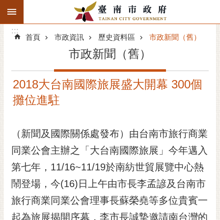
:::
搜
:::
跳到主要內容區塊
尋
:::
進
首頁
市政資訊
歷史資料區
市政新聞（舊）
階
市政新聞（舊）
搜
尋
2018大台南國際旅展盛大開幕 300個
精彩府城
攤位進駐
市府動態
（新聞及國際關係處發布）由台南市旅行商業
市府團隊
同業公會主辦之「大台南國際旅展」今年邁入
主題服務
第七年，11/16~11/19於南紡世貿展覽中心熱
市政資訊
鬧登場，今(16)日上午由市長李孟諺及台南市
旅行商業同業公會理事長蘇榮堯等多位貴賓一
市民互動
起為旅展揭開序幕，李市長誠摯邀請南台灣的