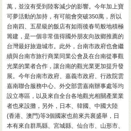
RSS
萬，並沒有受到陸客減少的影響。今年加上寶
可夢活動的加持，有可能會突破350萬，所以
訂
閱
台南四、五星級的飯店有如雨後春筍般地積極
電
籌建，是一個非常值得國外朋友向故鄉推薦的
子
報
台灣最好旅遊城市。此外，台南市政府也會繼
市
續與台南市旅行商業同業公會及在台南從事觀
民
光業的業者合作，讓台南的觀光業更加提升發
信
展。今年台南市政府、嘉義市政府、行政院雲
箱
嘉南聯合服務中心、外交部雲嘉南辦事處等均
English
設立專區，以及來自全台各地觀光相關產業業
日
本
者也來設攤，另外，日本、韓國、中國大陸
語
(香港、澳門)等3個國家也前來共襄盛舉，日
本有來自群馬縣、宮城縣、仙台市、山形市、
隱