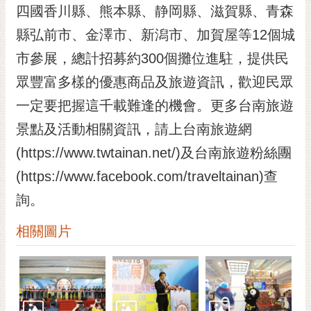
私
四國香川縣、熊本縣、静岡縣、滋賀縣、青森
權
縣弘前市、金澤市、新潟市、加賀屋等12個城
及
安
市參展，總計招募約300個攤位進駐，提供民
全
眾豐富多樣的優惠商品及旅遊資訊，歡迎民眾
政
策
一定要把握這千載難逢的機會。更多台南旅遊
網
景點及活動相關資訊，請上台南旅遊網
站
(https://www.twtainan.net/)及台南旅遊粉絲團
資
料
(https://www.facebook.com/traveltainan)查
開
詢。
放
宣
相關圖片
告
市
府
交