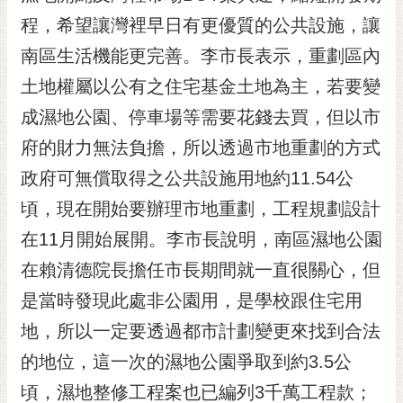
黃
程，希望讓灣裡早日有更優質的公共設施，讓
偉
南區生活機能更完善。李市長表示，重劃區內
哲
土地權屬以公有之住宅基金土地為主，若要變
螢
成濕地公園、停車場等需要花錢去買，但以市
光
花
府的財力無法負擔，所以透過市地重劃的方式
泉
政府可無償取得之公共設施用地約11.54公
桐
頃，現在開始要辦理市地重劃，工程規劃設計
花
在11月開始展開。李市長說明，南區濕地公園
祭
在賴清德院長擔任市長期間就一直很關心，但
網
是當時發現此處非公園用，是學校跟住宅用
站
導
地，所以一定要透過都市計劃變更來找到合法
覽
的地位，這一次的濕地公園爭取到約3.5公
訂
頃，濕地整修工程案也已編列3千萬工程款；
閱