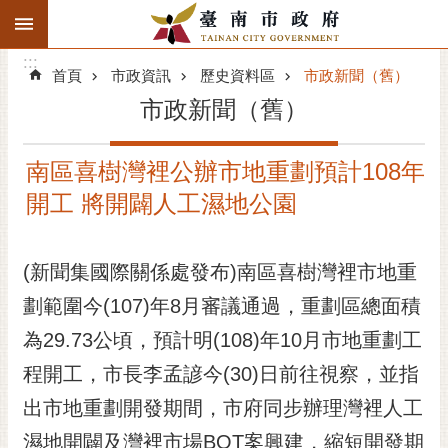
:::
搜
:::
跳到主要內容區塊
尋
:::
進
首頁
市政資訊
歷史資料區
市政新聞（舊）
階
市政新聞（舊）
搜
尋
南區喜樹灣裡公辦市地重劃預計108年
精彩府城
開工 將開闢人工濕地公園
市府動態
(新聞集國際關係處發布)南區喜樹灣裡市地重
市府團隊
劃範圍今(107)年8月審議通過，重劃區總面積
主題服務
為29.73公頃，預計明(108)年10月市地重劃工
市政資訊
程開工，市長李孟諺今(30)日前往視察，並指
出市地重劃開發期間，市府同步辦理灣裡人工
市民互動
濕地開闢及灣裡市場BOT案興建，縮短開發期