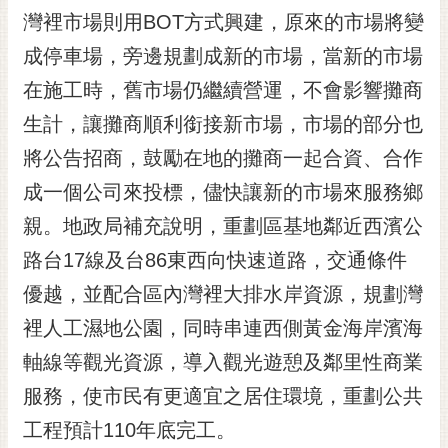
RSS
灣裡市場則用BOT方式興建，原來的市場將變
成停車場，旁邊規劃成新的市場，當新的市場
訂
閱
在施工時，舊市場仍繼續營運，不會影響攤商
電
生計，讓攤商順利銜接新市場，市場的部分也
子
報
將公告招商，鼓勵在地的攤商一起合資、合作
市
成一個公司來投標，儘快讓新的市場來服務鄉
民
親。地政局補充說明，重劃區基地鄰近西濱公
信
路台17線及台86東西向快速道路，交通條件
箱
優越，並配合區內灣裡大排水岸資源，規劃灣
English
裡人工濕地公園，同時串連西側黃金海岸濱海
日
本
軸線等觀光資源，導入觀光遊憩及鄰里性商業
語
服務，使市民有更適宜之居住環境，重劃公共
工程預計110年底完工。
隱