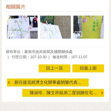
私
相關圖片
權
及
安
全
政
策
網
站
發布單位：臺南市政府新聞及國際關係處
資
刊登日期：107-10-30
修改時間：107-11-07
料
開
回上一頁
回最上面
放
宣
新任捷克經濟文化辦事處朗樂代表...
告
陳淑玲、陳文祥姐弟二度捐贈住宅...
市
府
交