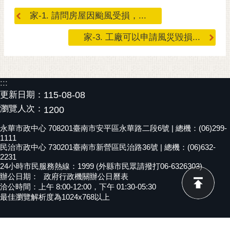
黃
家-1. 請問房屋因颱風受損，...
偉
哲
家-3. 工廠可以申請風災毀損...
螢
光
花
:::
泉
更新日期：
115-08-08
瀏覽人次：
1200
桐
花
永華市政中心 708201臺南市安平區永華路二段6號 | 總機：(06)299-
祭
1111
民治市政中心 730201臺南市新營區民治路36號 | 總機：(06)632-
2231
網
24小時市民服務熱線：1999 (外縣市民眾請撥打06-6326303)
站
辦公日期：
政府行政機關辦公日曆表
導
洽公時間：上午 8:00-12:00，下午 01:30-05:30
覽
最佳瀏覽解析度為1024x768以上
訂
閱