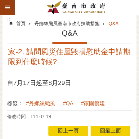
:::
搜
:::
跳到主要內容區塊
尋
:::
進
首頁
丹娜絲颱風臺南市政府扶助措施
Q&A
階
Q&A
搜
尋
家-2. 請問風災住屋毀損慰助金申請期
精彩府城
限到什麼時候?
市府動態
自7月17日起至8月29日
市府團隊
主題服務
標籤：
#丹娜絲颱風
#QA
#家園復建
市政資訊
修改時間：114-07-19
市民互動
回上一頁
回最上面