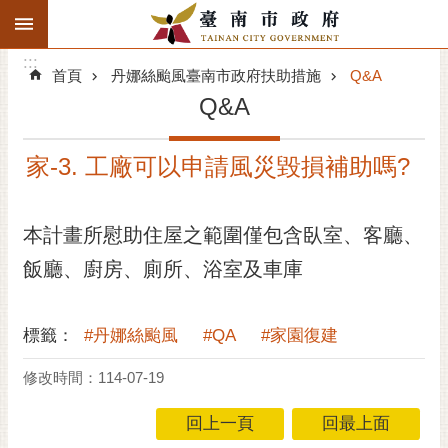
:::
搜
:::
跳到主要內容區塊
尋
:::
進
首頁
丹娜絲颱風臺南市政府扶助措施
Q&A
階
Q&A
搜
尋
家-3. 工廠可以申請風災毀損補助嗎?
精彩府城
市府動態
本計畫所慰助住屋之範圍僅包含臥室、客廳、
飯廳、廚房、廁所、浴室及車庫
市府團隊
主題服務
標籤：
#丹娜絲颱風
#QA
#家園復建
市政資訊
修改時間：114-07-19
市民互動
回上一頁
回最上面