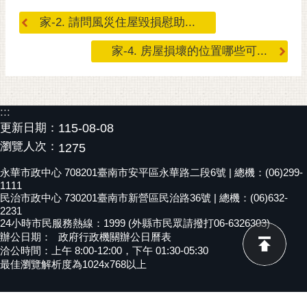
黃
家-2. 請問風災住屋毀損慰助...
偉
哲
家-4. 房屋損壞的位置哪些可...
螢
光
花
:::
泉
更新日期：
115-08-08
瀏覽人次：
1275
桐
花
永華市政中心 708201臺南市安平區永華路二段6號 | 總機：(06)299-
祭
1111
民治市政中心 730201臺南市新營區民治路36號 | 總機：(06)632-
2231
網
24小時市民服務熱線：1999 (外縣市民眾請撥打06-6326303)
站
辦公日期：
政府行政機關辦公日曆表
導
洽公時間：上午 8:00-12:00，下午 01:30-05:30
覽
最佳瀏覽解析度為1024x768以上
訂
閱