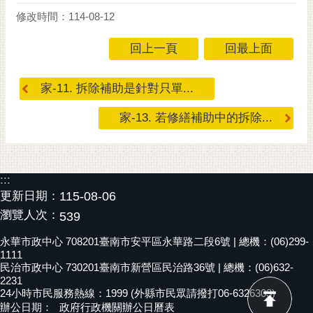
修改時間：114-08-12
黃
偉
回上一頁
回最上面
哲
螢
家-11. 拆除補助是針對只單...
光
花
家-13. 若修繕補助中的拆除...
泉
桐
花
:::
祭
更新日期：
115-08-06
瀏覽人次：
539
網
站
永華市政中心 708201臺南市安平區永華路二段6號 | 總機：(06)299-
導
1111
覽
民治市政中心 730201臺南市新營區民治路36號 | 總機：(06)632-
2231
24小時市民服務熱線：1999 (外縣市民眾請撥打06-6326303)
訂
辦公日期：
政府行政機關辦公日曆表
閱