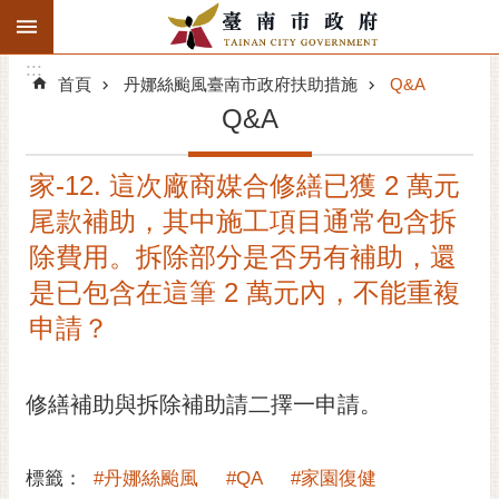
:::
搜
:::
跳到主要內容區塊
尋
:::
進
首頁
丹娜絲颱風臺南市政府扶助措施
Q&A
階
Q&A
搜
尋
家-12. 這次廠商媒合修繕已獲 2 萬元
精彩府城
尾款補助，其中施工項目通常包含拆
市府動態
除費用。拆除部分是否另有補助，還
是已包含在這筆 2 萬元內，不能重複
市府團隊
申請？
主題服務
修繕補助與拆除補助請二擇一申請。
市政資訊
市民互動
標籤：
#丹娜絲颱風
#QA
#家園復健