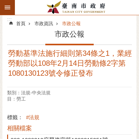
:::
搜
:::
跳到主要內容區塊
尋
:::
進
首頁
市政資訊
市政公報
階
市政公報
搜
尋
勞動基準法施行細則第34條之1，業經
精彩府城
勞動部以108年2月14日勞動條2字第
市府動態
1080130123號令修正發布
市府團隊
類別：法規-中央法規
目：勞工
主題服務
市政資訊
標籤：
#法規
相關檔案
市民互動