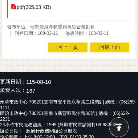
pdf(305.63 KB)
黃
偉
哲
發布單位：研究發展考核委員會綜合規劃科
刊登日期：108-03-11
修改時間：108-03-11
螢
光
回上一頁
回最上面
花
泉
桐
:::
花
更新日期：
115-08-10
祭
瀏覽人次：
167
網
永華市政中心 708201臺南市安平區永華路二段6號 | 總機：(06)299-
站
1111
導
民治市政中心 730201臺南市新營區民治路36號 | 總機：(06)632-
覽
2231
24小時市民服務熱線：1999 (外縣市民眾請撥打06-6326303)
訂
辦公日期：
政府行政機關辦公日曆表
洽公時間：上午 8:00-12:00，下午 01:30-05:30
閱