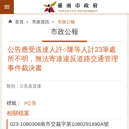
:::
搜
:::
跳到主要內容區塊
尋
:::
進
首頁
市政資訊
市政公報
階
市政公報
搜
尋
公告應受送達人許○隆等人計23筆處
精彩府城
所不明，無法寄達違反道路交通管理
市府動態
事件裁決書
市府團隊
類別：公告及送達
主題服務
標籤：
#公告
市政資訊
相關檔案
市民互動
023-1080306南市交裁字第1080291690A號