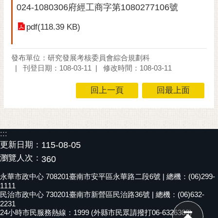
024-1080306府經工商字第1080277106號
黃
偉
pdf(118.39 KB)
哲
螢
發布單位：研究發展考核委員會綜合規劃科
光
刊登日期：108-03-11
修改時間：108-03-11
花
泉
回上一頁
回最上面
桐
花
祭
:::
更新日期：
115-08-05
網
瀏覽人次：
360
站
導
永華市政中心 708201臺南市安平區永華路二段6號 | 總機：(06)299-
1111
覽
民治市政中心 730201臺南市新營區民治路36號 | 總機：(06)632-
2231
訂
24小時市民服務熱線：1999 (外縣市民眾請撥打06-6326303)
閱