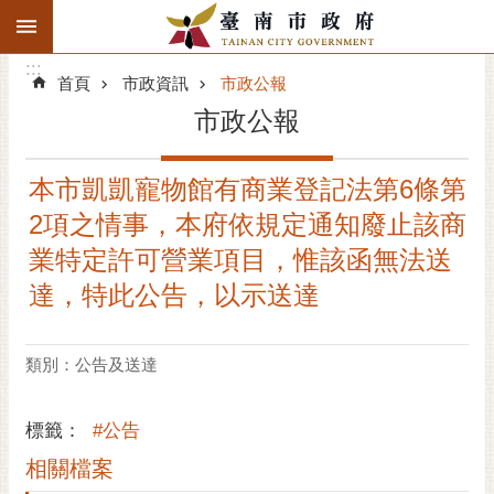
:::
搜
:::
跳到主要內容區塊
尋
:::
進
首頁
市政資訊
市政公報
階
市政公報
搜
尋
本市凱凱寵物館有商業登記法第6條第
精彩府城
2項之情事，本府依規定通知廢止該商
市府動態
業特定許可營業項目，惟該函無法送
達，特此公告，以示送達
市府團隊
主題服務
類別：公告及送達
市政資訊
標籤：
#公告
市民互動
相關檔案