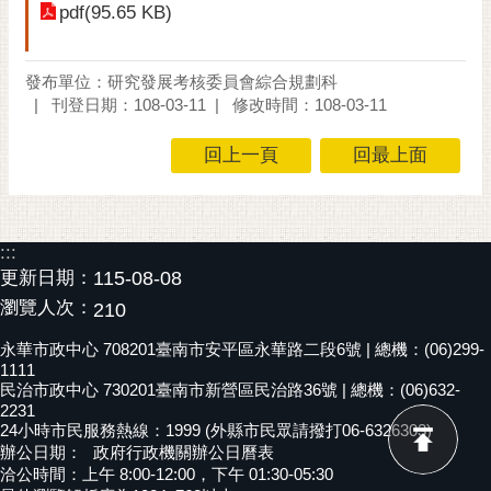
pdf(95.65 KB)
黃
偉
哲
發布單位：研究發展考核委員會綜合規劃科
刊登日期：108-03-11
修改時間：108-03-11
螢
光
回上一頁
回最上面
花
泉
桐
:::
花
更新日期：
115-08-08
祭
瀏覽人次：
210
網
永華市政中心 708201臺南市安平區永華路二段6號 | 總機：(06)299-
站
1111
民治市政中心 730201臺南市新營區民治路36號 | 總機：(06)632-
導
2231
覽
24小時市民服務熱線：1999 (外縣市民眾請撥打06-6326303)
辦公日期：
政府行政機關辦公日曆表
訂
洽公時間：上午 8:00-12:00，下午 01:30-05:30
閱