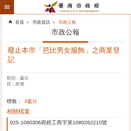
:::
搜
:::
跳到主要內容區塊
尋
:::
進
首頁
市政資訊
市政公報
階
市政公報
搜
尋
廢止本市「芭比男女服飾」之商業登
精彩府城
記
市府動態
類別：處分
市府團隊
目：經發
主題服務
標籤：
#處分
市政資訊
相關檔案
025-1080306府經工商字第1080262210號
市民互動