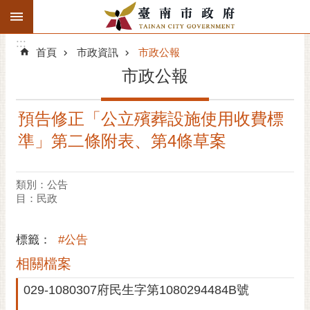
:::
搜
:::
跳到主要內容區塊
尋
:::
進
首頁
市政資訊
市政公報
階
市政公報
搜
尋
預告修正「公立殯葬設施使用收費標
精彩府城
準」第二條附表、第4條草案
市府動態
類別：公告
市府團隊
目：民政
主題服務
標籤：
#公告
市政資訊
相關檔案
029-1080307府民生字第1080294484B號
市民互動