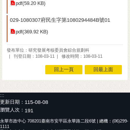
pdf(59.20 KB)
黃
偉
029-1080307府民生字第1080294484B號01
哲
pdf(369.92 KB)
螢
光
花
發布單位：研究發展考核委員會綜合規劃科
泉
刊登日期：108-03-11
修改時間：108-03-11
桐
回上一頁
回最上面
花
祭
網
:::
站
更新日期：
115-08-08
導
瀏覽人次：
191
覽
永華市政中心 708201臺南市安平區永華路二段6號 | 總機：(06)299-
訂
1111
閱