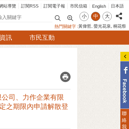
網站導覽
訂閱RSS
訂閱電子報
市民信箱
日本語
English
小
中
大
尋
黃偉哲
螢光花泉
桐花祭
熱門關鍵字
資訊
市民互動
_
限公司、力作企業有限
限定之期限內申請解散登
聯
絡
我