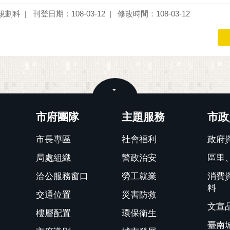
規劃科
刊登日期：108-03-12
修改時間：108-03-12
關閉
市府團隊
主題服務
市政
市長專區
社會福利
政府
局處組織
警政治安
區里
洽公服務窗口
勞工就業
消費
料
交通位置
災害防救
文宣
樓層配置
環保衛生
臺南