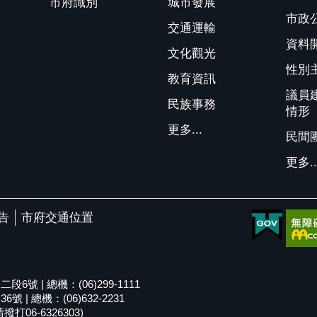
市府識別
城市發展
市政
交通運輸
資料
文化觀光
性別
教育資訊
議員
民族事務
情形
更多...
民間
更多..
告
市府交通位置
號 | 總機：(06)299-1111
| 總機：(06)632-2231
06-6326303)