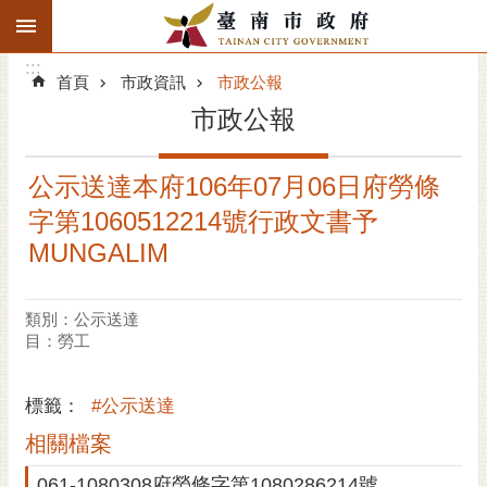
:::
搜
:::
跳到主要內容區塊
尋
:::
進
首頁
市政資訊
市政公報
階
市政公報
搜
尋
公示送達本府106年07月06日府勞條
精彩府城
字第1060512214號行政文書予
市府動態
MUNGALIM
市府團隊
類別：公示送達
目：勞工
主題服務
市政資訊
標籤：
#公示送達
相關檔案
市民互動
061-1080308府勞條字第1080286214號