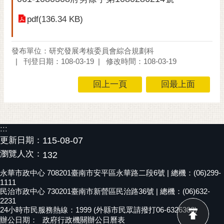
黃
pdf(136.34 KB)
偉
哲
發布單位：研究發展考核委員會綜合規劃科
螢
刊登日期：108-03-19
修改時間：108-03-19
光
花
回上一頁
回最上面
泉
桐
花
:::
祭
更新日期：
115-08-07
瀏覽人次：
132
網
站
永華市政中心 708201臺南市安平區永華路二段6號 | 總機：(06)299-
導
1111
覽
民治市政中心 730201臺南市新營區民治路36號 | 總機：(06)632-
2231
24小時市民服務熱線：1999 (外縣市民眾請撥打06-6326303)
訂
辦公日期：
政府行政機關辦公日曆表
閱