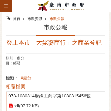
:::
搜
:::
跳到主要內容區塊
尋
:::
進
首頁
市政資訊
市政公報
階
市政公報
搜
尋
廢止本市「大姥婆商行」之商業登記
精彩府城
市府動態
類別：處分
目：經發
市府團隊
標籤：
#處分
主題服務
相關檔案
市政資訊
073-1080314府經工商字第1080315456號
市民互動
pdf(97.72 KB)