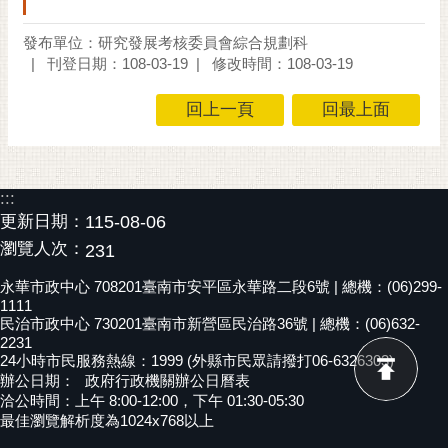
黃
發布單位：研究發展考核委員會綜合規劃科
偉
刊登日期：108-03-19
修改時間：108-03-19
哲
回上一頁
回最上面
螢
光
花
泉
:::
桐
更新日期：
115-08-06
花
瀏覽人次：
231
祭
永華市政中心 708201臺南市安平區永華路二段6號 | 總機：(06)299-
1111
網
民治市政中心 730201臺南市新營區民治路36號 | 總機：(06)632-
站
2231
導
24小時市民服務熱線：1999 (外縣市民眾請撥打06-6326303)
辦公日期：
政府行政機關辦公日曆表
覽
洽公時間：上午 8:00-12:00，下午 01:30-05:30
最佳瀏覽解析度為1024x768以上
訂
閱