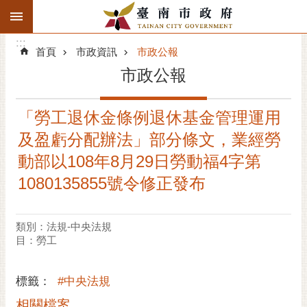
:::
搜
:::
跳到主要內容區塊
尋
:::
進
首頁
市政資訊
市政公報
階
市政公報
搜
尋
「勞工退休金條例退休基金管理運用
精彩府城
及盈虧分配辦法」部分條文，業經勞
市府動態
動部以108年8月29日勞動福4字第
1080135855號令修正發布
市府團隊
主題服務
類別：法規-中央法規
目：勞工
市政資訊
標籤：
#中央法規
市民互動
相關檔案