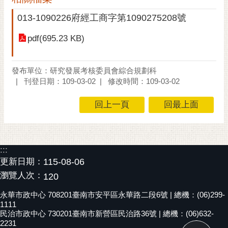
黃
013-1090226府經工商字第1090275208號
偉
哲
pdf(695.23 KB)
螢
光
發布單位：研究發展考核委員會綜合規劃科
花
刊登日期：109-03-02
修改時間：109-03-02
泉
回上一頁
回最上面
桐
花
祭
:::
網
更新日期：
115-08-06
站
瀏覽人次：
120
導
覽
永華市政中心 708201臺南市安平區永華路二段6號 | 總機：(06)299-
1111
民治市政中心 730201臺南市新營區民治路36號 | 總機：(06)632-
訂
2231
閱