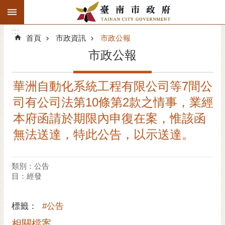
:::
搜
:::
跳到主要內容區塊
尋
:::
進
首頁
市政資訊
市政公報
階
市政公報
搜
尋
華洲自動化系統工程有限公司等7間公
精彩府城
司有公司法第10條第2款之情事，業經
市府動態
本府函請於期限內申復在案，惟該函
無法送達，特此公告，以示送達。
市府團隊
主題服務
類別：公告
目：經發
市政資訊
標籤：
#公告
市民互動
相關檔案