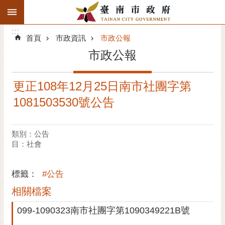
:::
搜
:::
跳到主要內容區塊
尋
:::
進
首頁
市政資訊
市政公報
階
市政公報
搜
尋
更正108年12月25日南市社團字第
精彩府城
1081503530號公告
市府動態
類別：公告
市府團隊
目：社會
主題服務
標籤：
#公告
市政資訊
相關檔案
099-1090323南市社團字第1090349221B號
市民互動