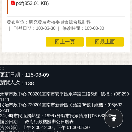
pdf(853.01 KB)
黃
偉
哲
發布單位：研究發展考核委員會綜合規劃科
刊登日期：109-03-30
修改時間：109-03-30
螢
光
回上一頁
回最上面
花
泉
桐
:::
花
更新日期：
115-08-09
祭
瀏覽人次：
138
網
永華市政中心 708201臺南市安平區永華路二段6號 | 總機：(06)299-
站
1111
民治市政中心 730201臺南市新營區民治路36號 | 總機：(06)632-
導
2231
覽
24小時市民服務熱線：1999 (外縣市民眾請撥打06-6326303)
辦公日期：
政府行政機關辦公日曆表
訂
洽公時間：上午 8:00-12:00，下午 01:30-05:30
閱