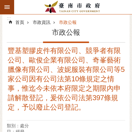
:::
搜
:::
跳到主要內容區塊
尋
:::
進
首頁
市政資訊
市政公報
階
市政公報
搜
尋
豐基塑膠皮件有限公司、競爭者有限
精彩府城
公司、歐俊企業有限公司、奇峯藝術
市府動態
臘像有限公司、波妮服裝有限公司等5
家公司因有公司法第10條規定之情
市府團隊
事，惟迄今未依本府限定之期限內申
主題服務
請解散登記，爰依公司法第397條規
定，予以廢止公司登記。
市政資訊
市民互動
類別：處分
目：經發