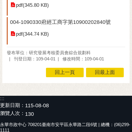
pdf(345.80 KB)
RSS
訂
004-1090330府經工商字第10900202840號
閱
電
pdf(344.74 KB)
子
報
發布單位：研究發展考核委員會綜合規劃科
市
刊登日期：109-04-01
修改時間：109-04-01
民
信
回上一頁
回最上面
箱
English
:::
日
更新日期：
115-08-08
本
語
瀏覽人次：
130
永華市政中心 708201臺南市安平區永華路二段6號 | 總機：(06)299-
隱
1111