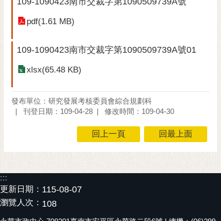
109-1090423南市交裁字第1090509739A號
黃
pdf(1.61 MB)
偉
哲
109-1090423南市交裁字第1090509739A號01
螢
光
xlsx(65.48 KB)
花
泉
發布單位：研究發展考核委員會綜合規劃科
桐
刊登日期：109-04-28
修改時間：109-04-30
花
祭
回上一頁
回最上面
網
站
導
:::
覽
更新日期：
115-08-07
瀏覽人次：
108
訂
閱