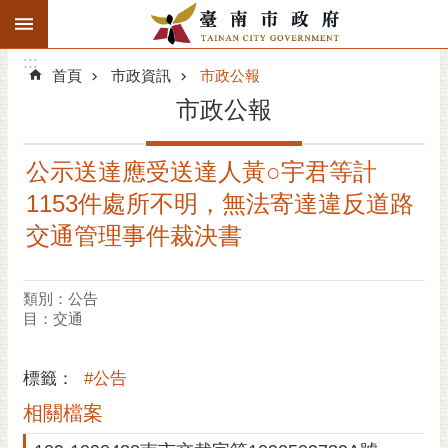
:::
搜
:::
跳到主要內容區塊
尋
:::
進
首頁
市政資訊
市政公報
階
市政公報
搜
尋
公示送達應受送達人黃○宇君等計
精彩府城
1153件處所不明，無法寄達違反道路
市府動態
交通管理事件裁決書
市府團隊
類別：公告
目：交通
主題服務
市政資訊
標籤：
#公告
相關檔案
市民互動