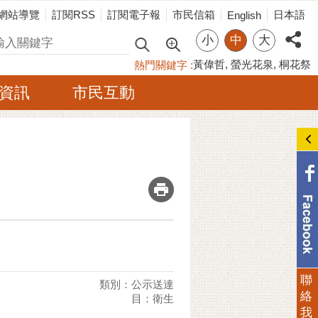
網站導覽
訂閱RSS
訂閱電子報
市民信箱
日本語
English
小
中
大
尋
黃偉哲
螢光花泉
桐花祭
熱門關鍵字
資訊
市民互動
_
書
聯
類別：公示送達
絡
目：衛生
我