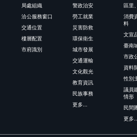
局處組織
警政治安
區里
洽公服務窗口
勞工就業
消費
料
交通位置
災害防救
文宣
樓層配置
環保衛生
臺南
市府識別
城市發展
市政
交通運輸
資料
文化觀光
性別
教育資訊
議員
民族事務
情形
更多...
民間
更多..