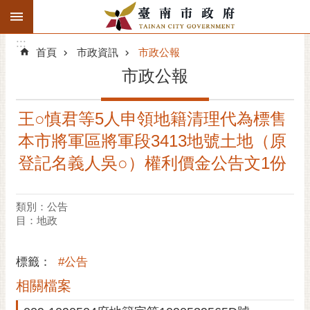
:::
搜
:::
跳到主要內容區塊
尋
:::
進
首頁
市政資訊
市政公報
階
市政公報
搜
尋
王○慎君等5人申領地籍清理代為標售
精彩府城
本市將軍區將軍段3413地號土地（原
市府動態
登記名義人吳○）權利價金公告文1份
市府團隊
類別：公告
目：地政
主題服務
市政資訊
標籤：
#公告
相關檔案
市民互動