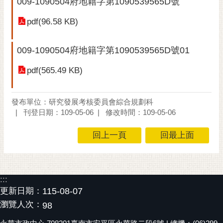
009-1090504府地籍字第1090539565D號
黃
pdf(96.58 KB)
偉
哲
009-1090504府地籍字第1090539565D號01
螢
光
pdf(565.49 KB)
花
泉
發布單位：研究發展考核委員會綜合規劃科
桐
刊登日期：109-05-06
修改時間：109-05-06
花
祭
回上一頁
回最上面
網
站
導
:::
覽
更新日期：
115-08-07
瀏覽人次：
98
訂
閱