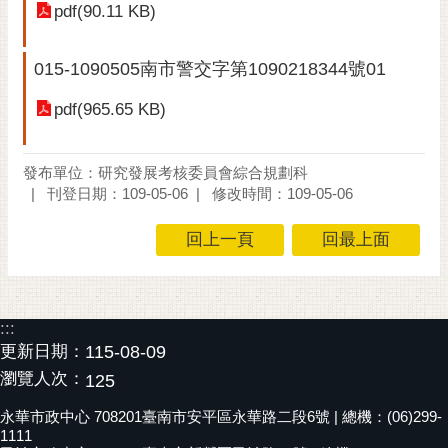
pdf(90.11 KB)
黃
偉
015-1090505南市警交字第1090218344號01
哲
pdf(965.65 KB)
螢
光
花
發布單位：研究發展考核委員會綜合規劃科
泉
刊登日期：109-05-06
修改時間：109-05-06
桐
回上一頁
回最上面
花
祭
網
:::
站
更新日期：
115-08-09
導
瀏覽人次：
125
覽
永華市政中心 708201臺南市安平區永華路二段6號 | 總機：(06)299-
訂
1111
閱