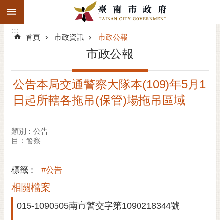
:::
搜
:::
跳到主要內容區塊
尋
:::
進
首頁
市政資訊
市政公報
階
市政公報
搜
尋
公告本局交通警察大隊本(109)年5月1
精彩府城
日起所轄各拖吊(保管)場拖吊區域
市府動態
類別：公告
市府團隊
目：警察
主題服務
標籤：
#公告
市政資訊
相關檔案
015-1090505南市警交字第1090218344號
市民互動