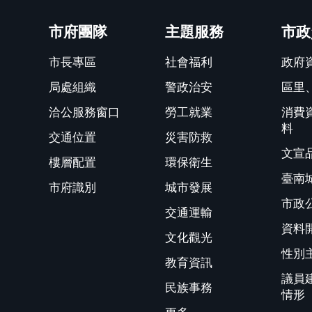
關閉
市府團隊
主題服務
市政
市長專區
社會福利
政府
局處組織
警政治安
區里
洽公服務窗口
勞工就業
消費
料
交通位置
災害防救
文宣
樓層配置
環保衛生
臺南
市府識別
城市發展
市政
交通運輸
資料
文化觀光
性別
教育資訊
議員
民族事務
情形