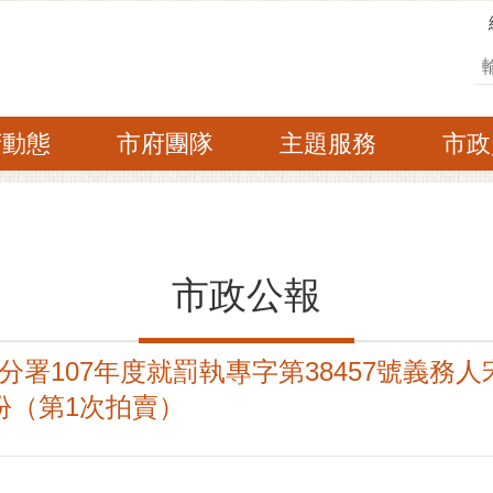
搜
府動態
市府團隊
主題服務
市政
市政公報
署107年度就罰執專字第38457號義務
份（第1次拍賣）