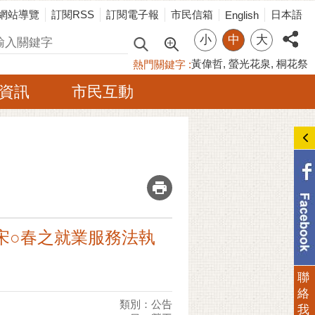
網站導覽
訂閱RSS
訂閱電子報
市民信箱
日本語
English
小
中
大
尋
黃偉哲
螢光花泉
桐花祭
熱門關鍵字
資訊
市民互動
_
人宋○春之就業服務法執
聯
絡
類別：公告
我