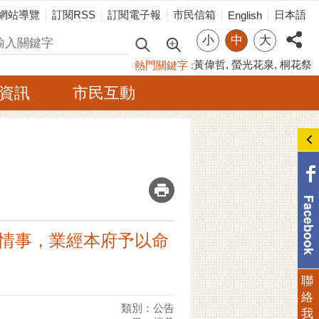
網站導覽
訂閱RSS
訂閱電子報
市民信箱
日本語
English
小
中
大
尋
黃偉哲
螢光花泉
桐花祭
熱門關鍵字
資訊
市民互動
_
之情事，業經本府予以命
聯
絡
類別：公告
我