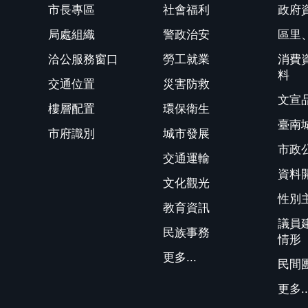
市長專區
社會福利
政府
局處組織
警政治安
區里
洽公服務窗口
勞工就業
消費
料
交通位置
災害防救
文宣
樓層配置
環保衛生
臺南
市府識別
城市發展
市政
交通運輸
資料
文化觀光
性別
教育資訊
議員
民族事務
情形
更多...
民間
更多..