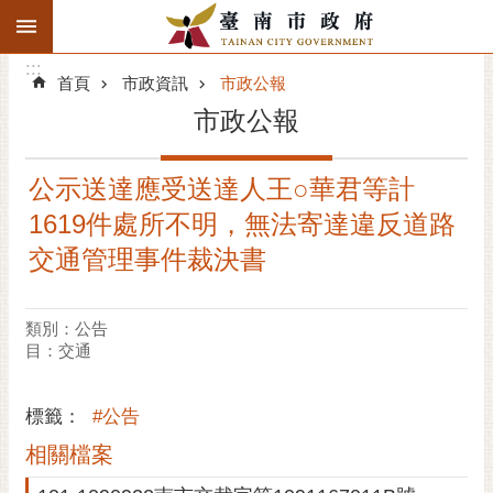
:::
搜
:::
跳到主要內容區塊
尋
:::
進
首頁
市政資訊
市政公報
階
市政公報
搜
尋
公示送達應受送達人王○華君等計
精彩府城
1619件處所不明，無法寄達違反道路
市府動態
交通管理事件裁決書
市府團隊
類別：公告
目：交通
主題服務
市政資訊
標籤：
#公告
相關檔案
市民互動