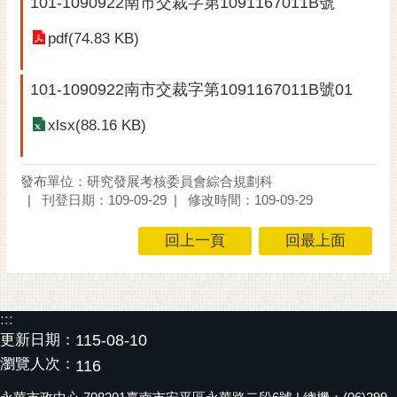
101-1090922南市交裁字第1091167011B號
黃
pdf(74.83 KB)
偉
哲
101-1090922南市交裁字第1091167011B號01
螢
光
xlsx(88.16 KB)
花
泉
發布單位：研究發展考核委員會綜合規劃科
桐
刊登日期：109-09-29
修改時間：109-09-29
花
祭
回上一頁
回最上面
網
站
導
:::
覽
更新日期：
115-08-10
瀏覽人次：
116
訂
閱