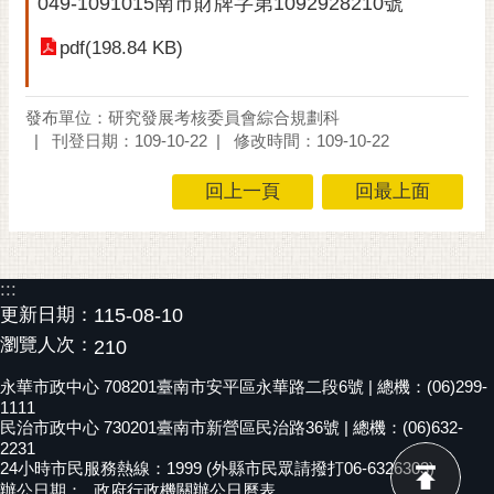
049-1091015南市財牌字第1092928210號
黃
pdf(198.84 KB)
偉
哲
發布單位：研究發展考核委員會綜合規劃科
螢
刊登日期：109-10-22
修改時間：109-10-22
光
花
回上一頁
回最上面
泉
桐
花
:::
祭
更新日期：
115-08-10
瀏覽人次：
網
210
站
永華市政中心 708201臺南市安平區永華路二段6號 | 總機：(06)299-
導
1111
覽
民治市政中心 730201臺南市新營區民治路36號 | 總機：(06)632-
2231
訂
24小時市民服務熱線：1999 (外縣市民眾請撥打06-6326303)
辦公日期：
政府行政機關辦公日曆表
閱