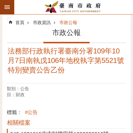
:::
搜
:::
跳到主要內容區塊
尋
:::
進
首頁
市政資訊
市政公報
階
市政公報
搜
尋
法務部行政執行署臺南分署109年10
精彩府城
月7日南執戊106年地稅執字第5521號
市府動態
特別變賣公告乙份
市府團隊
類別：公告
目：財政
主題服務
市政資訊
標籤：
#公告
相關檔案
市民互動