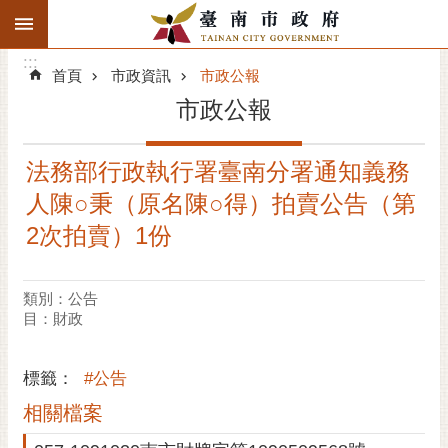
:::
搜
:::
跳到主要內容區塊
尋
:::
進
首頁
市政資訊
市政公報
階
市政公報
搜
尋
法務部行政執行署臺南分署通知義務
精彩府城
人陳○秉（原名陳○得）拍賣公告（第
市府動態
2次拍賣）1份
市府團隊
類別：公告
目：財政
主題服務
市政資訊
標籤：
#公告
相關檔案
市民互動