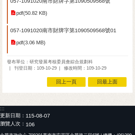
057-1091020南市財牌字第1090509568號
黃
pdf(50.82 KB)
偉
哲
057-1091020南市財牌字第1090509568號01
螢
光
pdf(3.06 MB)
花
泉
發布單位：研究發展考核委員會綜合規劃科
桐
刊登日期：109-10-29
修改時間：109-10-29
花
祭
回上一頁
回最上面
網
站
導
:::
覽
更新日期：
115-08-07
瀏覽人次：
106
訂
閱